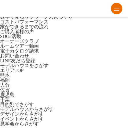
熊本・福岡・大分の注文住宅・平屋はリブワーク
Lib Workとは
数字で見るリブワークの家づくり
コストパフォーマンス
家ができるまでの流れ
ご購入者様の声
SDGs活動
オーナーズクラブ
ルームツアー動画
電子カタログ請求
お問い合わせ
LINE友だち登録
モデルハウスをさがす
エリアTOP
熊本
福岡
大分
佐賀
鹿児島
千葉
目的別でさがす
モデルハウスからさがす
デザインからさがす
イベントからさがす
見学会からさがす