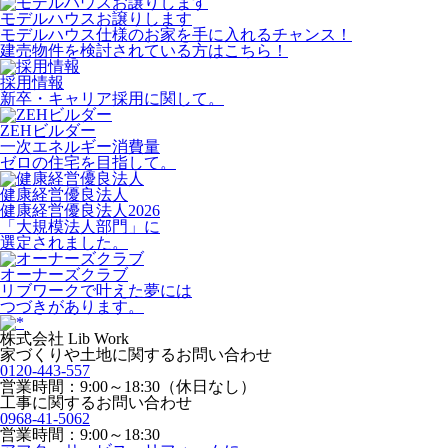
モデルハウスお譲りします
モデルハウス仕様のお家を手に入れるチャンス！
建売物件を検討されている方はこちら！
採用情報
新卒・キャリア採用に関して。
ZEHビルダー
一次エネルギー消費量
ゼロの住宅を目指して。
健康経営優良法人
健康経営優良法人2026
「大規模法人部門」に
選定されました。
オーナーズクラブ
リブワークで叶えた夢には
つづきがあります。
株式会社 Lib Work
家づくりや土地に関するお問い合わせ
0120-443-557
営業時間：9:00～18:30（休日なし）
工事に関するお問い合わせ
0968-41-5062
営業時間：9:00～18:30