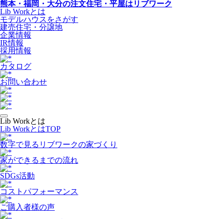
熊本・福岡・大分の注文住宅・平屋はリブワーク
Lib Workとは
モデルハウスをさがす
建売住宅・分譲地
企業情報
IR情報
採用情報
カタログ
お問い合わせ
Lib Workとは
Lib WorkとはTOP
数字で⾒るリブワークの家づくり
家ができるまでの流れ
SDGs活動
コストパフォーマンス
ご購入者様の声