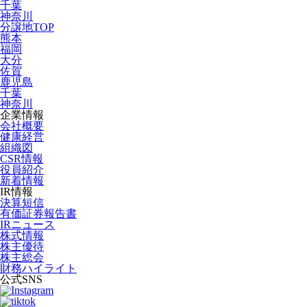
千葉
神奈川
分譲地TOP
熊本
福岡
大分
佐賀
鹿児島
千葉
神奈川
企業情報
会社概要
健康経営
組織図
CSR情報
役員紹介
新着情報
IR情報
決算短信
有価証券報告書
IRニュース
株式情報
株主優待
株主総会
財務ハイライト
公式SNS