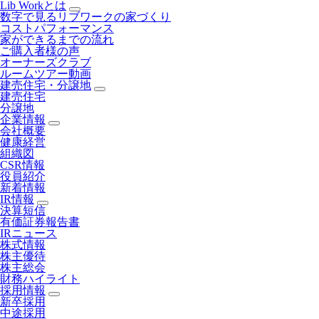
Lib Workとは
数字で見るリブワークの家づくり
コストパフォーマンス
家ができるまでの流れ
ご購入者様の声
オーナーズクラブ
ルームツアー動画
建売住宅・分譲地
建売住宅
分譲地
企業情報
会社概要
健康経営
組織図
CSR情報
役員紹介
新着情報
IR情報
決算短信
有価証券報告書
IRニュース
株式情報
株主優待
株主総会
財務ハイライト
採用情報
新卒採用
中途採用