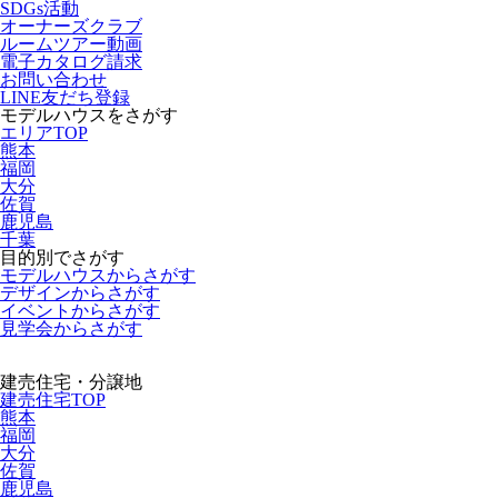
SDGs活動
オーナーズクラブ
ルームツアー動画
電子カタログ請求
お問い合わせ
LINE友だち登録
モデルハウスをさがす
エリアTOP
熊本
福岡
大分
佐賀
鹿児島
千葉
目的別でさがす
モデルハウスからさがす
デザインからさがす
イベントからさがす
見学会からさがす
建売住宅・分譲地
建売住宅TOP
熊本
福岡
大分
佐賀
鹿児島