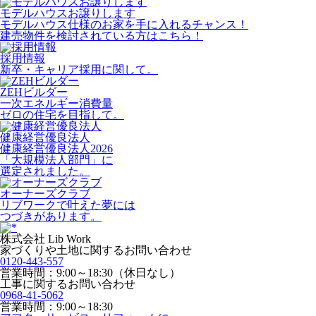
モデルハウスお譲りします
モデルハウス仕様のお家を手に入れるチャンス！
建売物件を検討されている方はこちら！
採用情報
新卒・キャリア採用に関して。
ZEHビルダー
一次エネルギー消費量
ゼロの住宅を目指して。
健康経営優良法人
健康経営優良法人2026
「大規模法人部門」に
選定されました。
オーナーズクラブ
リブワークで叶えた夢には
つづきがあります。
株式会社 Lib Work
家づくりや土地に関するお問い合わせ
0120-443-557
営業時間：9:00～18:30（休日なし）
工事に関するお問い合わせ
0968-41-5062
営業時間：9:00～18:30