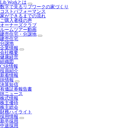
Lib Workとは
数字で見るリブワークの家づくり
コストパフォーマンス
家ができるまでの流れ
ご購入者様の声
オーナーズクラブ
ルームツアー動画
建売住宅・分譲地
建売住宅
分譲地
企業情報
会社概要
健康経営
組織図
CSR情報
役員紹介
新着情報
IR情報
決算短信
有価証券報告書
IRニュース
株式情報
株主優待
株主総会
財務ハイライト
採用情報
新卒採用
中途採用