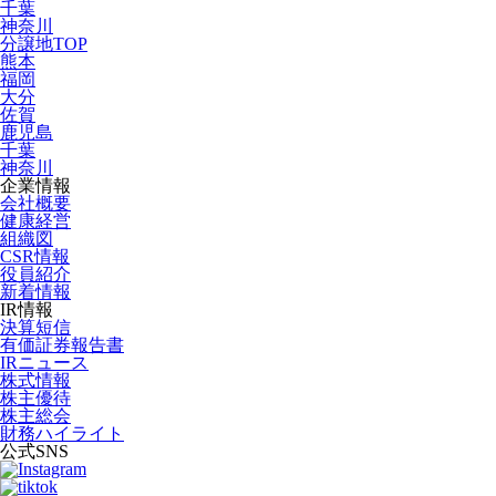
千葉
神奈川
分譲地TOP
熊本
福岡
大分
佐賀
鹿児島
千葉
神奈川
企業情報
会社概要
健康経営
組織図
CSR情報
役員紹介
新着情報
IR情報
決算短信
有価証券報告書
IRニュース
株式情報
株主優待
株主総会
財務ハイライト
公式SNS