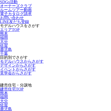
SDGs活動
オーナーズクラブ
ルームツアー動画
電子カタログ請求
お問い合わせ
LINE友だち登録
モデルハウスをさがす
エリアTOP
熊本
福岡
大分
佐賀
鹿児島
千葉
目的別でさがす
モデルハウスからさがす
デザインからさがす
イベントからさがす
見学会からさがす
建売住宅・分譲地
建売住宅TOP
熊本
福岡
大分
佐賀
鹿児島