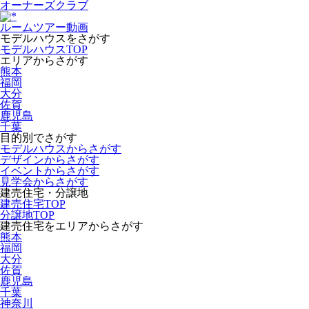
オーナーズクラブ
ルームツアー動画
モデルハウスをさがす
モデルハウスTOP
エリアからさがす
熊本
福岡
大分
佐賀
鹿児島
千葉
目的別でさがす
モデルハウスからさがす
デザインからさがす
イベントからさがす
見学会からさがす
建売住宅・分譲地
建売住宅TOP
分譲地TOP
建売住宅をエリアからさがす
熊本
福岡
大分
佐賀
鹿児島
千葉
神奈川