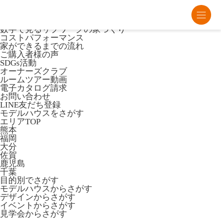
熊本・福岡・大分の注文住宅・平屋はリブワーク
Lib Workとは
数字で見るリブワークの家づくり
コストパフォーマンス
家ができるまでの流れ
ご購入者様の声
SDGs活動
オーナーズクラブ
ルームツアー動画
電子カタログ請求
お問い合わせ
LINE友だち登録
モデルハウスをさがす
エリアTOP
熊本
福岡
大分
佐賀
鹿児島
千葉
目的別でさがす
モデルハウスからさがす
デザインからさがす
イベントからさがす
見学会からさがす