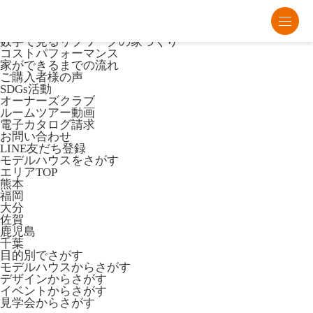
熊本・福岡・大分の注文住宅・平屋はリブワーク
Lib Workとは
数字で見るリブワークの家づくり
コストパフォーマンス
家ができるまでの流れ
ご購入者様の声
SDGs活動
オーナーズクラブ
ルームツアー動画
電子カタログ請求
お問い合わせ
LINE友だち登録
モデルハウスをさがす
エリアTOP
熊本
福岡
大分
佐賀
鹿児島
千葉
目的別でさがす
モデルハウスからさがす
デザインからさがす
イベントからさがす
見学会からさがす