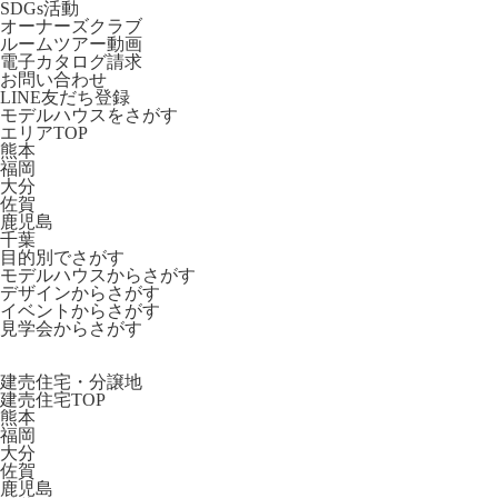
SDGs活動
オーナーズクラブ
ルームツアー動画
電子カタログ請求
お問い合わせ
LINE友だち登録
モデルハウスをさがす
エリアTOP
熊本
福岡
大分
佐賀
鹿児島
千葉
目的別でさがす
モデルハウスからさがす
デザインからさがす
イベントからさがす
見学会からさがす
建売住宅・分譲地
建売住宅TOP
熊本
福岡
大分
佐賀
鹿児島