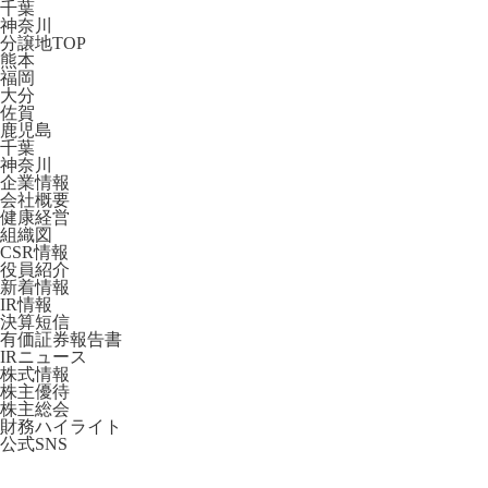
千葉
神奈川
分譲地TOP
熊本
福岡
大分
佐賀
鹿児島
千葉
神奈川
企業情報
会社概要
健康経営
組織図
CSR情報
役員紹介
新着情報
IR情報
決算短信
有価証券報告書
IRニュース
株式情報
株主優待
株主総会
財務ハイライト
公式SNS