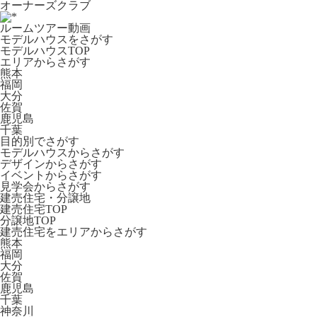
オーナーズクラブ
ルームツアー動画
モデルハウスをさがす
モデルハウスTOP
エリアからさがす
熊本
福岡
大分
佐賀
鹿児島
千葉
目的別でさがす
モデルハウスからさがす
デザインからさがす
イベントからさがす
見学会からさがす
建売住宅・分譲地
建売住宅TOP
分譲地TOP
建売住宅をエリアからさがす
熊本
福岡
大分
佐賀
鹿児島
千葉
神奈川