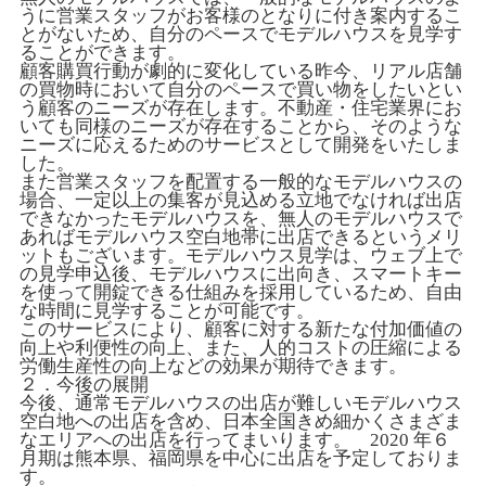
うに営業スタッフがお客様のとなりに付き案内するこ
とがないため、自分のペースでモデルハウスを見学す
ることができます。
顧客購買行動が劇的に変化している昨今、リアル店舗
の買物時において自分のペースで買い物をしたいとい
う顧客のニーズが存在します。不動産・住宅業界にお
いても同様のニーズが存在することから、そのような
ニーズに応えるためのサービスとして開発をいたしま
した。
また営業スタッフを配置する一般的なモデルハウスの
場合、一定以上の集客が見込める立地でなければ出店
できなかったモデルハウスを、無人のモデルハウスで
あればモデルハウス空白地帯に出店できるというメリ
ットもございます。モデルハウス見学は、ウェブ上で
の見学申込後、モデルハウスに出向き、スマートキー
を使って開錠できる仕組みを採用しているため、自由
な時間に見学することが可能です。
このサービスにより、顧客に対する新たな付加価値の
向上や利便性の向上、また、人的コストの圧縮による
労働生産性の向上などの効果が期待できます。
２．今後の展開
今後、通常モデルハウスの出店が難しいモデルハウス
空白地への出店を含め、日本全国きめ細かくさまざま
なエリアへの出店を行ってまいります。 2020 年６
月期は熊本県、福岡県を中心に出店を予定しておりま
す。