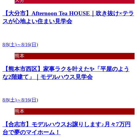
大分
【大分市】Afternoon Tea HOUSE｜吹き抜け×テラ
スが心地よい住まい見学会
8/8(土)～8/16(日)
熊本
【熊本市西区】家事ラクを叶えた✨「平屋のよう
な2階建て」｜モデルハウス見学会
8/8(土)～8/16(日)
熊本
【合志市】モデルハウスお譲りします♪月々7万円
台で夢のマイホーム！