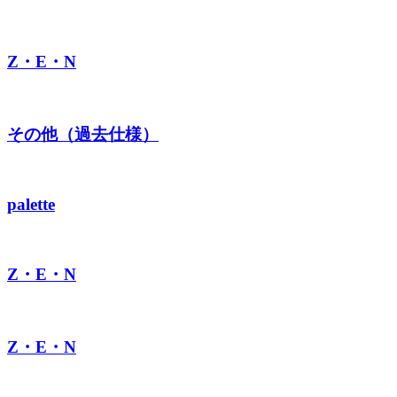
Z・E・N
その他（過去仕様）
palette
Z・E・N
Z・E・N