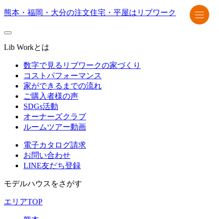
熊本・福岡・大分の注文住宅・平屋はリブワーク
Lib Workとは
数字で見るリブワークの家づくり
コストパフォーマンス
家ができるまでの流れ
ご購入者様の声
SDGs活動
オーナーズクラブ
ルームツアー動画
電子カタログ請求
お問い合わせ
LINE友だち登録
モデルハウスをさがす
エリアTOP