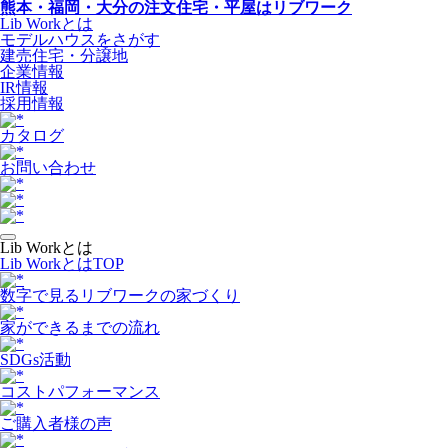
熊本・福岡・大分の注文住宅・平屋はリブワーク
Lib Workとは
モデルハウスをさがす
建売住宅・分譲地
企業情報
IR情報
採用情報
カタログ
お問い合わせ
Lib Workとは
Lib WorkとはTOP
数字で⾒るリブワークの家づくり
家ができるまでの流れ
SDGs活動
コストパフォーマンス
ご購入者様の声