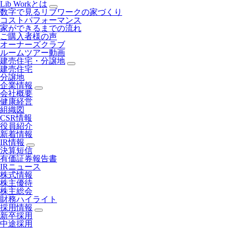
Lib Workとは
数字で見るリブワークの家づくり
コストパフォーマンス
家ができるまでの流れ
ご購入者様の声
オーナーズクラブ
ルームツアー動画
建売住宅・分譲地
建売住宅
分譲地
企業情報
会社概要
健康経営
組織図
CSR情報
役員紹介
新着情報
IR情報
決算短信
有価証券報告書
IRニュース
株式情報
株主優待
株主総会
財務ハイライト
採用情報
新卒採用
中途採用