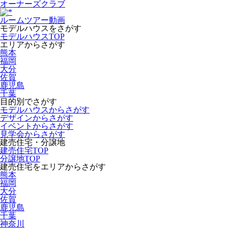
オーナーズクラブ
ルームツアー動画
モデルハウスをさがす
モデルハウスTOP
エリアからさがす
熊本
福岡
大分
佐賀
鹿児島
千葉
目的別でさがす
モデルハウスからさがす
デザインからさがす
イベントからさがす
見学会からさがす
建売住宅・分譲地
建売住宅TOP
分譲地TOP
建売住宅をエリアからさがす
熊本
福岡
大分
佐賀
鹿児島
千葉
神奈川