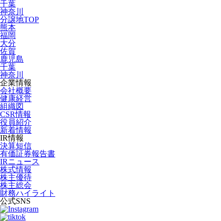
千葉
神奈川
分譲地TOP
熊本
福岡
大分
佐賀
鹿児島
千葉
神奈川
企業情報
会社概要
健康経営
組織図
CSR情報
役員紹介
新着情報
IR情報
決算短信
有価証券報告書
IRニュース
株式情報
株主優待
株主総会
財務ハイライト
公式SNS