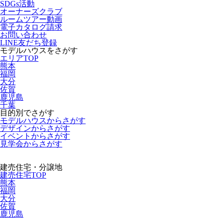
SDGs活動
オーナーズクラブ
ルームツアー動画
電子カタログ請求
お問い合わせ
LINE友だち登録
モデルハウスをさがす
エリアTOP
熊本
福岡
大分
佐賀
鹿児島
千葉
目的別でさがす
モデルハウスからさがす
デザインからさがす
イベントからさがす
見学会からさがす
建売住宅・分譲地
建売住宅TOP
熊本
福岡
大分
佐賀
鹿児島