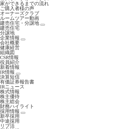
家ができるまでの流れ
ご購入者様の声
オーナーズクラブ
ルームツアー動画
建売住宅・分譲地
建売住宅
分譲地
企業情報
会社概要
健康経営
組織図
CSR情報
役員紹介
新着情報
IR情報
決算短信
有価証券報告書
IRニュース
株式情報
株主優待
株主総会
財務ハイライト
採用情報
新卒採用
中途採用
リブ活