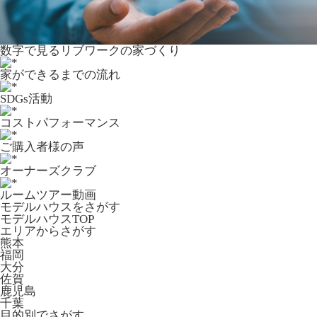
数字で⾒るリブワークの家づくり
家ができるまでの流れ
SDGs活動
コストパフォーマンス
ご購入者様の声
オーナーズクラブ
ルームツアー動画
モデルハウスをさがす
モデルハウスTOP
エリアからさがす
熊本
福岡
大分
佐賀
鹿児島
千葉
目的別でさがす