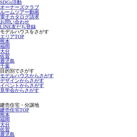
SDGs活動
オーナーズクラブ
ルームツアー動画
電子カタログ請求
お問い合わせ
LINE友だち登録
モデルハウスをさがす
エリアTOP
熊本
福岡
大分
佐賀
鹿児島
千葉
目的別でさがす
モデルハウスからさがす
デザインからさがす
イベントからさがす
見学会からさがす
建売住宅・分譲地
建売住宅TOP
熊本
福岡
大分
佐賀
鹿児島