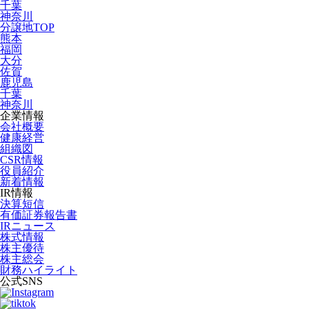
千葉
神奈川
分譲地TOP
熊本
福岡
大分
佐賀
鹿児島
千葉
神奈川
企業情報
会社概要
健康経営
組織図
CSR情報
役員紹介
新着情報
IR情報
決算短信
有価証券報告書
IRニュース
株式情報
株主優待
株主総会
財務ハイライト
公式SNS