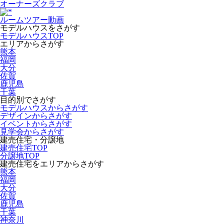
オーナーズクラブ
ルームツアー動画
モデルハウスをさがす
モデルハウスTOP
エリアからさがす
熊本
福岡
大分
佐賀
鹿児島
千葉
目的別でさがす
モデルハウスからさがす
デザインからさがす
イベントからさがす
見学会からさがす
建売住宅・分譲地
建売住宅TOP
分譲地TOP
建売住宅をエリアからさがす
熊本
福岡
大分
佐賀
鹿児島
千葉
神奈川