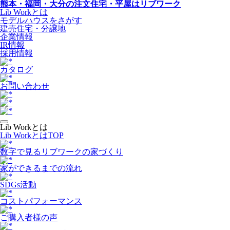
熊本・福岡・大分の注文住宅・平屋はリブワーク
Lib Workとは
モデルハウスをさがす
建売住宅・分譲地
企業情報
IR情報
採用情報
カタログ
お問い合わせ
Lib Workとは
Lib WorkとはTOP
数字で⾒るリブワークの家づくり
家ができるまでの流れ
SDGs活動
コストパフォーマンス
ご購入者様の声