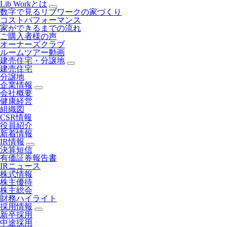
Lib Workとは
数字で見るリブワークの家づくり
コストパフォーマンス
家ができるまでの流れ
ご購入者様の声
オーナーズクラブ
ルームツアー動画
建売住宅・分譲地
建売住宅
分譲地
企業情報
会社概要
健康経営
組織図
CSR情報
役員紹介
新着情報
IR情報
決算短信
有価証券報告書
IRニュース
株式情報
株主優待
株主総会
財務ハイライト
採用情報
新卒採用
中途採用