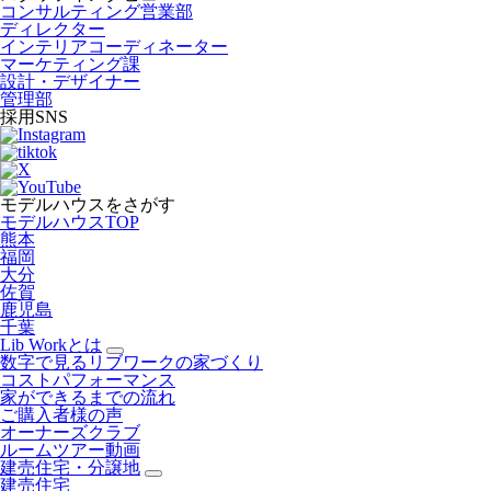
コンサルティング営業部
ディレクター
インテリアコーディネーター
マーケティング課
設計・デザイナー
管理部
採用SNS
モデルハウスをさがす
モデルハウスTOP
熊本
福岡
大分
佐賀
鹿児島
千葉
Lib Workとは
数字で見るリブワークの家づくり
コストパフォーマンス
家ができるまでの流れ
ご購入者様の声
オーナーズクラブ
ルームツアー動画
建売住宅・分譲地
建売住宅