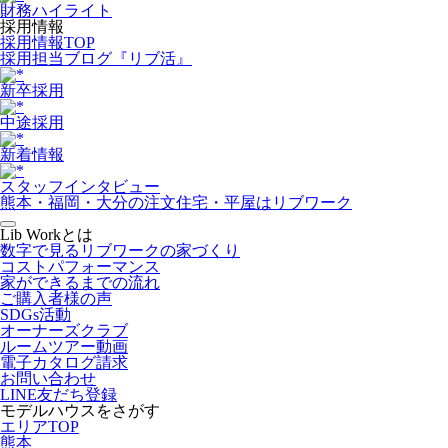
財務ハイライト
採用情報
採用情報TOP
採用担当ブログ『リブ活』
新卒採用
中途採用
新着情報
スタッフインタビュー
熊本・福岡・大分の注文住宅・平屋はリブワーク
Lib Workとは
数字で見るリブワークの家づくり
コストパフォーマンス
家ができるまでの流れ
ご購入者様の声
SDGs活動
オーナーズクラブ
ルームツアー動画
電子カタログ請求
お問い合わせ
LINE友だち登録
モデルハウスをさがす
エリアTOP
熊本