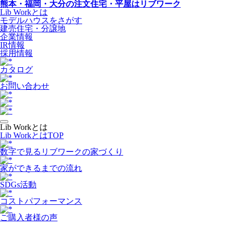
熊本・福岡・大分の注文住宅・平屋はリブワーク
Lib Workとは
モデルハウスをさがす
建売住宅・分譲地
企業情報
IR情報
採用情報
カタログ
お問い合わせ
Lib Workとは
Lib WorkとはTOP
数字で⾒るリブワークの家づくり
家ができるまでの流れ
SDGs活動
コストパフォーマンス
ご購入者様の声