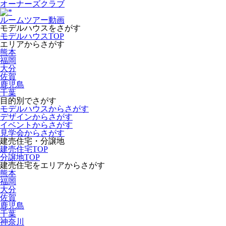
オーナーズクラブ
ルームツアー動画
モデルハウスをさがす
モデルハウスTOP
エリアからさがす
熊本
福岡
大分
佐賀
鹿児島
千葉
目的別でさがす
モデルハウスからさがす
デザインからさがす
イベントからさがす
見学会からさがす
建売住宅・分譲地
建売住宅TOP
分譲地TOP
建売住宅をエリアからさがす
熊本
福岡
大分
佐賀
鹿児島
千葉
神奈川