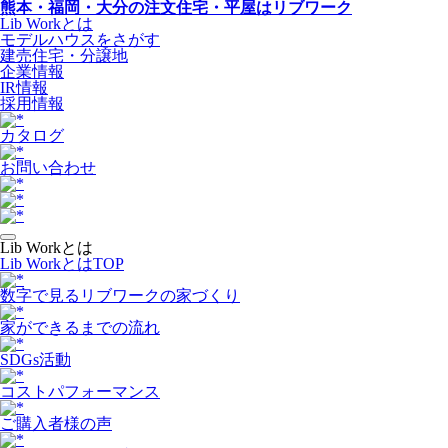
熊本・福岡・大分の注文住宅・平屋はリブワーク
Lib Workとは
モデルハウスをさがす
建売住宅・分譲地
企業情報
IR情報
採用情報
カタログ
お問い合わせ
Lib Workとは
Lib WorkとはTOP
数字で⾒るリブワークの家づくり
家ができるまでの流れ
SDGs活動
コストパフォーマンス
ご購入者様の声