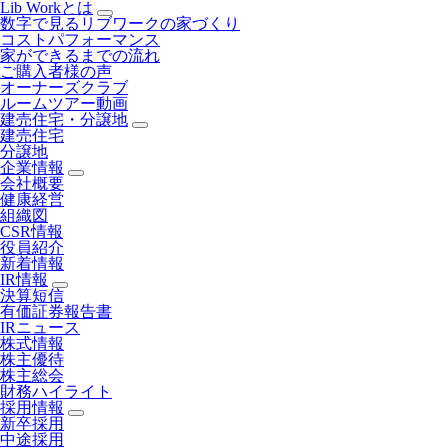
Lib Workとは
数字で見るリブワークの家づくり
コストパフォーマンス
家ができるまでの流れ
ご購入者様の声
オーナーズクラブ
ルームツアー動画
建売住宅・分譲地
建売住宅
分譲地
企業情報
会社概要
健康経営
組織図
CSR情報
役員紹介
新着情報
IR情報
決算短信
有価証券報告書
IRニュース
株式情報
株主優待
株主総会
財務ハイライト
採用情報
新卒採用
中途採用