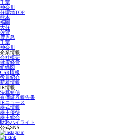
千葉
神奈川
分譲地TOP
熊本
福岡
大分
佐賀
鹿児島
千葉
神奈川
企業情報
会社概要
健康経営
組織図
CSR情報
役員紹介
新着情報
IR情報
決算短信
有価証券報告書
IRニュース
株式情報
株主優待
株主総会
財務ハイライト
公式SNS