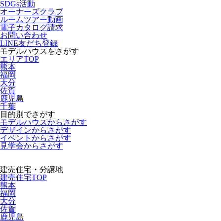
SDGs活動
オーナーズクラブ
ルームツアー動画
電子カタログ請求
お問い合わせ
LINE友だち登録
モデルハウスをさがす
エリアTOP
熊本
福岡
大分
佐賀
鹿児島
千葉
目的別でさがす
モデルハウスからさがす
デザインからさがす
イベントからさがす
見学会からさがす
建売住宅・分譲地
建売住宅TOP
熊本
福岡
大分
佐賀
鹿児島