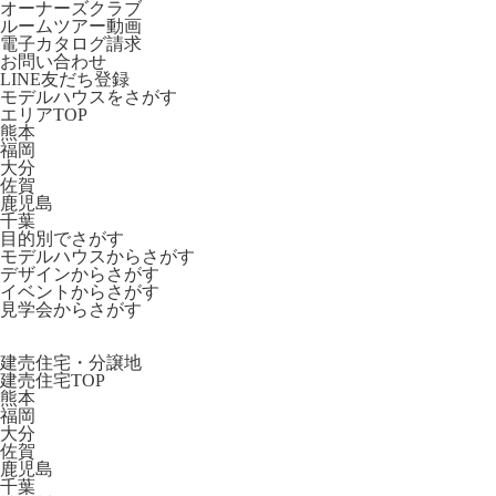
オーナーズクラブ
ルームツアー動画
電子カタログ請求
お問い合わせ
LINE友だち登録
モデルハウスをさがす
エリアTOP
熊本
福岡
大分
佐賀
鹿児島
千葉
目的別でさがす
モデルハウスからさがす
デザインからさがす
イベントからさがす
見学会からさがす
建売住宅・分譲地
建売住宅TOP
熊本
福岡
大分
佐賀
鹿児島
千葉