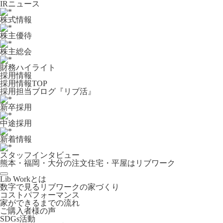
IRニュース
株式情報
株主優待
株主総会
財務ハイライト
採用情報
採用情報TOP
採用担当ブログ『リブ活』
新卒採用
中途採用
新着情報
スタッフインタビュー
熊本・福岡・大分の注文住宅・平屋はリブワーク
Lib Workとは
数字で見るリブワークの家づくり
コストパフォーマンス
家ができるまでの流れ
ご購入者様の声
SDGs活動