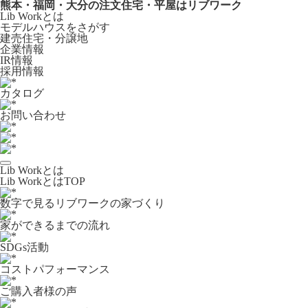
熊本・福岡・大分の注文住宅・平屋はリブワーク
Lib Workとは
モデルハウスをさがす
建売住宅・分譲地
企業情報
IR情報
採用情報
カタログ
お問い合わせ
Lib Workとは
Lib WorkとはTOP
数字で⾒るリブワークの家づくり
家ができるまでの流れ
SDGs活動
コストパフォーマンス
ご購入者様の声