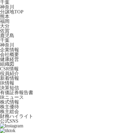
千葉
神奈川
分譲地TOP
熊本
福岡
大分
佐賀
鹿児島
千葉
神奈川
企業情報
会社概要
健康経営
組織図
CSR情報
役員紹介
新着情報
IR情報
決算短信
有価証券報告書
IRニュース
株式情報
株主優待
株主総会
財務ハイライト
公式SNS