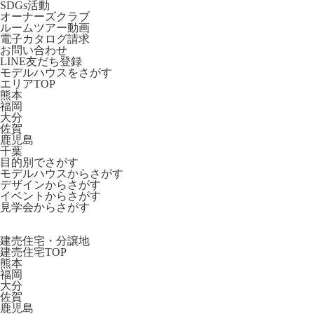
SDGs活動
オーナーズクラブ
ルームツアー動画
電子カタログ請求
お問い合わせ
LINE友だち登録
モデルハウスをさがす
エリアTOP
熊本
福岡
大分
佐賀
鹿児島
千葉
目的別でさがす
モデルハウスからさがす
デザインからさがす
イベントからさがす
見学会からさがす
建売住宅・分譲地
建売住宅TOP
熊本
福岡
大分
佐賀
鹿児島