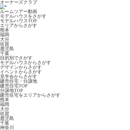
オーナーズクラブ
ルームツアー動画
モデルハウスをさがす
モデルハウスTOP
エリアからさがす
熊本
福岡
大分
佐賀
鹿児島
千葉
目的別でさがす
モデルハウスからさがす
デザインからさがす
イベントからさがす
見学会からさがす
建売住宅・分譲地
建売住宅TOP
分譲地TOP
建売住宅をエリアからさがす
熊本
福岡
大分
佐賀
鹿児島
千葉
神奈川