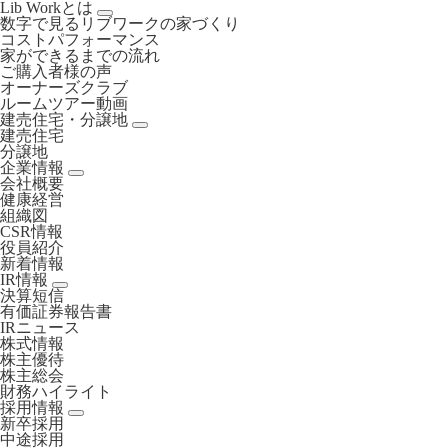
Lib Workとは
数字で見るリブワークの家づくり
コストパフォーマンス
家ができるまでの流れ
ご購入者様の声
オーナーズクラブ
ルームツアー動画
建売住宅・分譲地
建売住宅
分譲地
企業情報
会社概要
健康経営
組織図
CSR情報
役員紹介
新着情報
IR情報
決算短信
有価証券報告書
IRニュース
株式情報
株主優待
株主総会
財務ハイライト
採用情報
新卒採用
中途採用