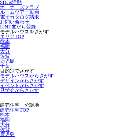
SDGs活動
オーナーズクラブ
ルームツアー動画
電子カタログ請求
お問い合わせ
LINE友だち登録
モデルハウスをさがす
エリアTOP
熊本
福岡
大分
佐賀
鹿児島
千葉
目的別でさがす
モデルハウスからさがす
デザインからさがす
イベントからさがす
見学会からさがす
建売住宅・分譲地
建売住宅TOP
熊本
福岡
大分
佐賀
鹿児島