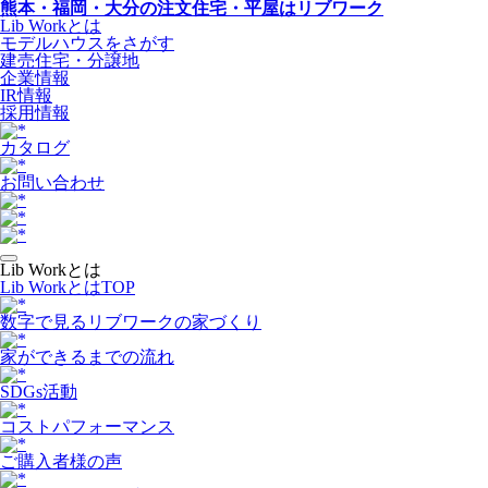
熊本・福岡・大分の注文住宅・平屋はリブワーク
Lib Workとは
モデルハウスをさがす
建売住宅・分譲地
企業情報
IR情報
採用情報
カタログ
お問い合わせ
Lib Workとは
Lib WorkとはTOP
数字で⾒るリブワークの家づくり
家ができるまでの流れ
SDGs活動
コストパフォーマンス
ご購入者様の声