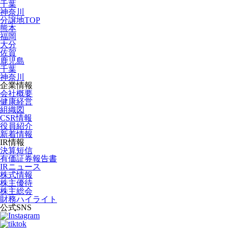
千葉
神奈川
分譲地TOP
熊本
福岡
大分
佐賀
鹿児島
千葉
神奈川
企業情報
会社概要
健康経営
組織図
CSR情報
役員紹介
新着情報
IR情報
決算短信
有価証券報告書
IRニュース
株式情報
株主優待
株主総会
財務ハイライト
公式SNS