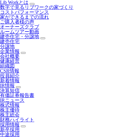
Lib Workとは
数字で見るリブワークの家づくり
コストパフォーマンス
家ができるまでの流れ
ご購入者様の声
オーナーズクラブ
ルームツアー動画
建売住宅・分譲地
建売住宅
分譲地
企業情報
会社概要
健康経営
組織図
CSR情報
役員紹介
新着情報
IR情報
決算短信
有価証券報告書
IRニュース
株式情報
株主優待
株主総会
財務ハイライト
採用情報
新卒採用
中途採用