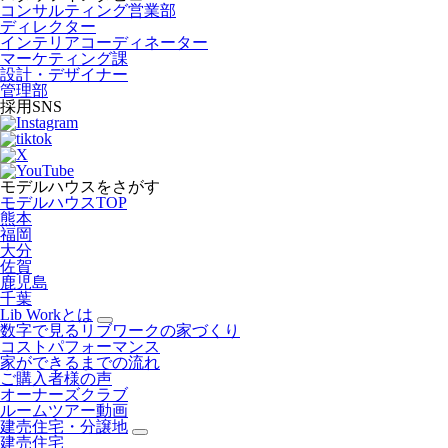
コンサルティング営業部
ディレクター
インテリアコーディネーター
マーケティング課
設計・デザイナー
管理部
採用SNS
モデルハウスをさがす
モデルハウスTOP
熊本
福岡
大分
佐賀
鹿児島
千葉
Lib Workとは
数字で見るリブワークの家づくり
コストパフォーマンス
家ができるまでの流れ
ご購入者様の声
オーナーズクラブ
ルームツアー動画
建売住宅・分譲地
建売住宅