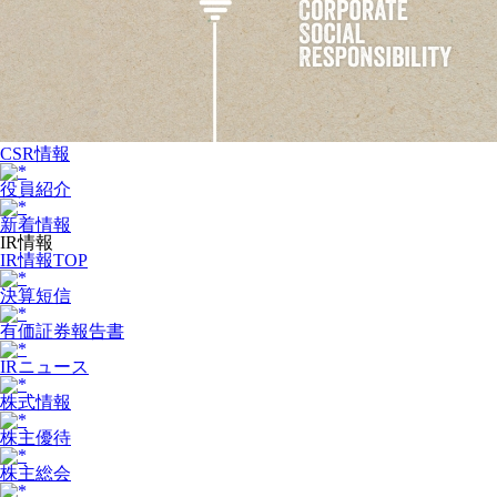
CSR情報
役員紹介
新着情報
IR情報
IR情報TOP
決算短信
有価証券報告書
IRニュース
株式情報
株主優待
株主総会