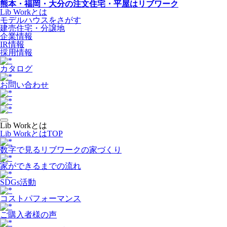
熊本・福岡・大分の注文住宅・平屋はリブワーク
Lib Workとは
モデルハウスをさがす
建売住宅・分譲地
企業情報
IR情報
採用情報
カタログ
お問い合わせ
Lib Workとは
Lib WorkとはTOP
数字で⾒るリブワークの家づくり
家ができるまでの流れ
SDGs活動
コストパフォーマンス
ご購入者様の声