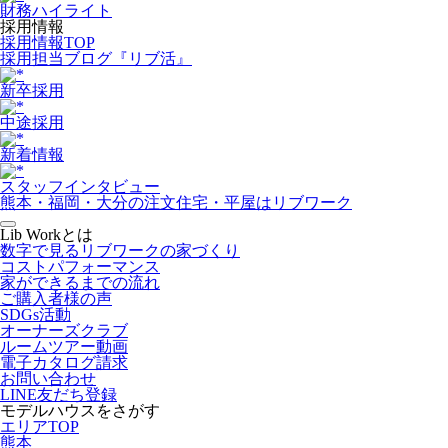
財務ハイライト
採用情報
採用情報TOP
採用担当ブログ『リブ活』
新卒採用
中途採用
新着情報
スタッフインタビュー
熊本・福岡・大分の注文住宅・平屋はリブワーク
Lib Workとは
数字で見るリブワークの家づくり
コストパフォーマンス
家ができるまでの流れ
ご購入者様の声
SDGs活動
オーナーズクラブ
ルームツアー動画
電子カタログ請求
お問い合わせ
LINE友だち登録
モデルハウスをさがす
エリアTOP
熊本