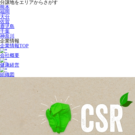
分譲地をエリアからさがす
熊本
福岡
大分
佐賀
鹿児島
千葉
神奈川
企業情報
企業情報TOP
会社概要
健康経営
組織図