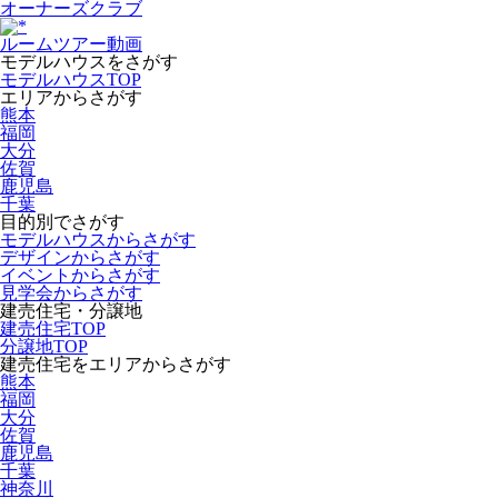
オーナーズクラブ
ルームツアー動画
モデルハウスをさがす
モデルハウスTOP
エリアからさがす
熊本
福岡
大分
佐賀
鹿児島
千葉
目的別でさがす
モデルハウスからさがす
デザインからさがす
イベントからさがす
見学会からさがす
建売住宅・分譲地
建売住宅TOP
分譲地TOP
建売住宅をエリアからさがす
熊本
福岡
大分
佐賀
鹿児島
千葉
神奈川