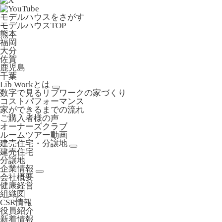
モデルハウスをさがす
モデルハウスTOP
熊本
福岡
大分
佐賀
鹿児島
千葉
Lib Workとは
数字で見るリブワークの家づくり
コストパフォーマンス
家ができるまでの流れ
ご購入者様の声
オーナーズクラブ
ルームツアー動画
建売住宅・分譲地
建売住宅
分譲地
企業情報
会社概要
健康経営
組織図
CSR情報
役員紹介
新着情報