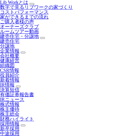
Lib Workとは
数字で見るリブワークの家づくり
コストパフォーマンス
家ができるまでの流れ
ご購入者様の声
オーナーズクラブ
ルームツアー動画
建売住宅・分譲地
建売住宅
分譲地
企業情報
会社概要
健康経営
組織図
CSR情報
役員紹介
新着情報
IR情報
決算短信
有価証券報告書
IRニュース
株式情報
株主優待
株主総会
財務ハイライト
採用情報
新卒採用
中途採用