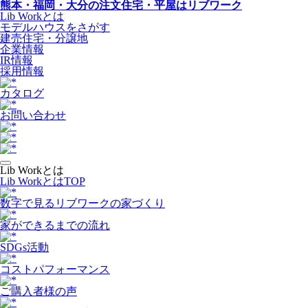
熊本・福岡・大分の注文住宅・平屋はリブワーク
Lib Workとは
モデルハウスをさがす
建売住宅・分譲地
企業情報
IR情報
採用情報
カタログ
お問い合わせ
Lib Workとは
Lib WorkとはTOP
数字で⾒るリブワークの家づくり
家ができるまでの流れ
SDGs活動
コストパフォーマンス
ご購入者様の声