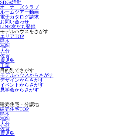
SDGs活動
オーナーズクラブ
ルームツアー動画
電子カタログ請求
お問い合わせ
LINE友だち登録
モデルハウスをさがす
エリアTOP
熊本
福岡
大分
佐賀
鹿児島
千葉
目的別でさがす
モデルハウスからさがす
デザインからさがす
イベントからさがす
見学会からさがす
建売住宅・分譲地
建売住宅TOP
熊本
福岡
大分
佐賀
鹿児島