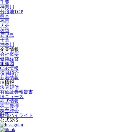
千葉
神奈川
分譲地TOP
熊本
福岡
大分
佐賀
鹿児島
千葉
神奈川
企業情報
会社概要
健康経営
組織図
CSR情報
役員紹介
新着情報
IR情報
決算短信
有価証券報告書
IRニュース
株式情報
株主優待
株主総会
財務ハイライト
公式SNS