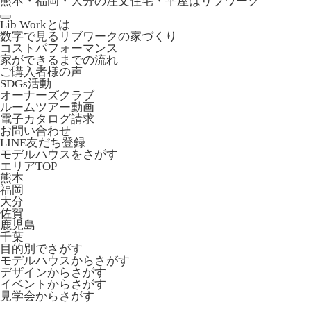
熊本・福岡・大分の注文住宅・平屋はリブワーク
Lib Workとは
数字で見るリブワークの家づくり
コストパフォーマンス
家ができるまでの流れ
ご購入者様の声
SDGs活動
オーナーズクラブ
ルームツアー動画
電子カタログ請求
お問い合わせ
LINE友だち登録
モデルハウスをさがす
エリアTOP
熊本
福岡
大分
佐賀
鹿児島
千葉
目的別でさがす
モデルハウスからさがす
デザインからさがす
イベントからさがす
見学会からさがす