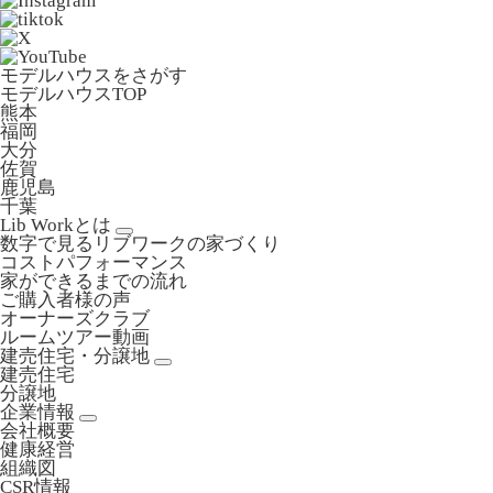
モデルハウスをさがす
モデルハウスTOP
熊本
福岡
大分
佐賀
鹿児島
千葉
Lib Workとは
数字で見るリブワークの家づくり
コストパフォーマンス
家ができるまでの流れ
ご購入者様の声
オーナーズクラブ
ルームツアー動画
建売住宅・分譲地
建売住宅
分譲地
企業情報
会社概要
健康経営
組織図
CSR情報