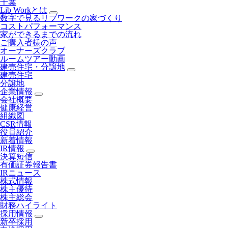
千葉
Lib Workとは
数字で見るリブワークの家づくり
コストパフォーマンス
家ができるまでの流れ
ご購入者様の声
オーナーズクラブ
ルームツアー動画
建売住宅・分譲地
建売住宅
分譲地
企業情報
会社概要
健康経営
組織図
CSR情報
役員紹介
新着情報
IR情報
決算短信
有価証券報告書
IRニュース
株式情報
株主優待
株主総会
財務ハイライト
採用情報
新卒採用