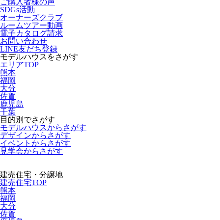
ご購入者様の声
SDGs活動
オーナーズクラブ
ルームツアー動画
電子カタログ請求
お問い合わせ
LINE友だち登録
モデルハウスをさがす
エリアTOP
熊本
福岡
大分
佐賀
鹿児島
千葉
目的別でさがす
モデルハウスからさがす
デザインからさがす
イベントからさがす
見学会からさがす
建売住宅・分譲地
建売住宅TOP
熊本
福岡
大分
佐賀