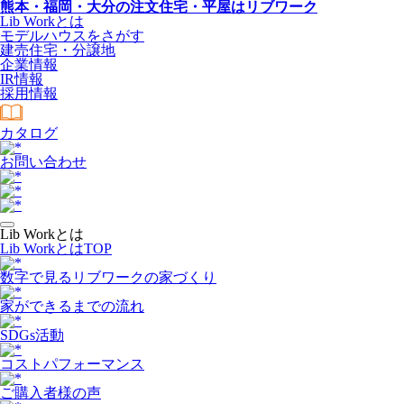
熊本・福岡・大分の注文住宅・平屋はリブワーク
Lib Workとは
モデルハウスをさがす
建売住宅・分譲地
企業情報
IR情報
採用情報
カタログ
お問い合わせ
Lib Workとは
Lib WorkとはTOP
数字で⾒るリブワークの家づくり
家ができるまでの流れ
SDGs活動
コストパフォーマンス
ご購入者様の声