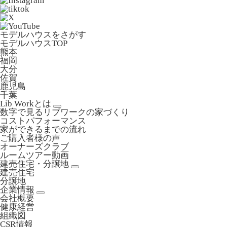
モデルハウスをさがす
モデルハウスTOP
熊本
福岡
大分
佐賀
鹿児島
千葉
Lib Workとは
数字で見るリブワークの家づくり
コストパフォーマンス
家ができるまでの流れ
ご購入者様の声
オーナーズクラブ
ルームツアー動画
建売住宅・分譲地
建売住宅
分譲地
企業情報
会社概要
健康経営
組織図
CSR情報