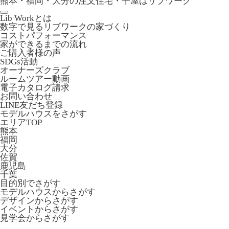
熊本・福岡・大分の注文住宅・平屋はリブワーク
Lib Workとは
数字で見るリブワークの家づくり
コストパフォーマンス
家ができるまでの流れ
ご購入者様の声
SDGs活動
オーナーズクラブ
ルームツアー動画
電子カタログ請求
お問い合わせ
LINE友だち登録
モデルハウスをさがす
エリアTOP
熊本
福岡
大分
佐賀
鹿児島
千葉
目的別でさがす
モデルハウスからさがす
デザインからさがす
イベントからさがす
見学会からさがす