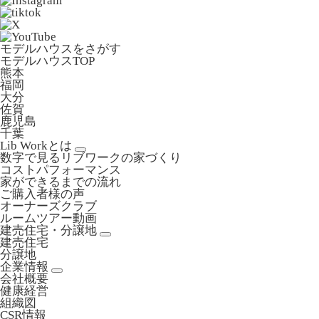
モデルハウスをさがす
モデルハウスTOP
熊本
福岡
大分
佐賀
鹿児島
千葉
Lib Workとは
数字で見るリブワークの家づくり
コストパフォーマンス
家ができるまでの流れ
ご購入者様の声
オーナーズクラブ
ルームツアー動画
建売住宅・分譲地
建売住宅
分譲地
企業情報
会社概要
健康経営
組織図
CSR情報