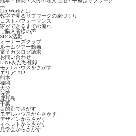
熊本・福岡・大分の注文住宅・平屋はリブワーク
Lib Workとは
数字で見るリブワークの家づくり
コストパフォーマンス
家ができるまでの流れ
ご購入者様の声
SDGs活動
オーナーズクラブ
ルームツアー動画
電子カタログ請求
お問い合わせ
LINE友だち登録
モデルハウスをさがす
エリアTOP
熊本
福岡
大分
佐賀
鹿児島
千葉
目的別でさがす
モデルハウスからさがす
デザインからさがす
イベントからさがす
見学会からさがす