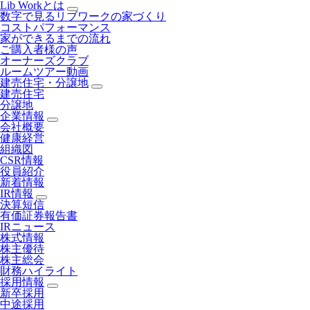
Lib Workとは
数字で見るリブワークの家づくり
コストパフォーマンス
家ができるまでの流れ
ご購入者様の声
オーナーズクラブ
ルームツアー動画
建売住宅・分譲地
建売住宅
分譲地
企業情報
会社概要
健康経営
組織図
CSR情報
役員紹介
新着情報
IR情報
決算短信
有価証券報告書
IRニュース
株式情報
株主優待
株主総会
財務ハイライト
採用情報
新卒採用
中途採用