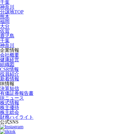
千葉
神奈川
分譲地TOP
熊本
福岡
大分
佐賀
鹿児島
千葉
神奈川
企業情報
会社概要
健康経営
組織図
CSR情報
役員紹介
新着情報
IR情報
決算短信
有価証券報告書
IRニュース
株式情報
株主優待
株主総会
財務ハイライト
公式SNS