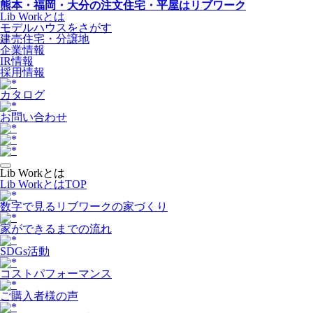
熊本・福岡・大分の注文住宅・平屋はリブワーク
Lib Workとは
モデルハウスをさがす
建売住宅・分譲地
企業情報
IR情報
採用情報
カタログ
お問い合わせ
Lib Workとは
Lib WorkとはTOP
数字で⾒るリブワークの家づくり
家ができるまでの流れ
SDGs活動
コストパフォーマンス
ご購入者様の声