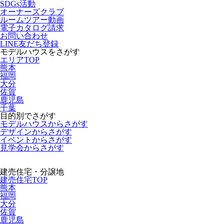
SDGs活動
オーナーズクラブ
ルームツアー動画
電子カタログ請求
お問い合わせ
LINE友だち登録
モデルハウスをさがす
エリアTOP
熊本
福岡
大分
佐賀
鹿児島
千葉
目的別でさがす
モデルハウスからさがす
デザインからさがす
イベントからさがす
見学会からさがす
建売住宅・分譲地
建売住宅TOP
熊本
福岡
大分
佐賀
鹿児島