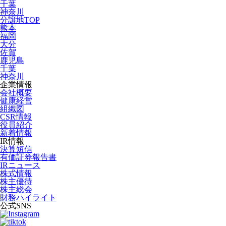
千葉
神奈川
分譲地TOP
熊本
福岡
大分
佐賀
鹿児島
千葉
神奈川
企業情報
会社概要
健康経営
組織図
CSR情報
役員紹介
新着情報
IR情報
決算短信
有価証券報告書
IRニュース
株式情報
株主優待
株主総会
財務ハイライト
公式SNS