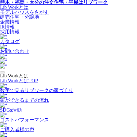
熊本・福岡・大分の注文住宅・平屋はリブワーク
Lib Workとは
モデルハウスをさがす
建売住宅・分譲地
企業情報
IR情報
採用情報
カタログ
お問い合わせ
Lib Workとは
Lib WorkとはTOP
数字で⾒るリブワークの家づくり
家ができるまでの流れ
SDGs活動
コストパフォーマンス
ご購入者様の声