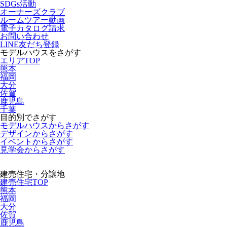
SDGs活動
オーナーズクラブ
ルームツアー動画
電子カタログ請求
お問い合わせ
LINE友だち登録
モデルハウスをさがす
エリアTOP
熊本
福岡
大分
佐賀
鹿児島
千葉
目的別でさがす
モデルハウスからさがす
デザインからさがす
イベントからさがす
見学会からさがす
建売住宅・分譲地
建売住宅TOP
熊本
福岡
大分
佐賀
鹿児島