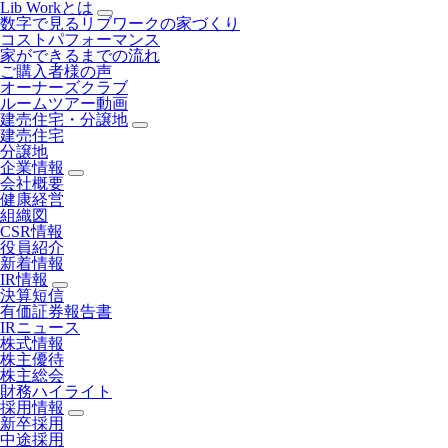
Lib Workとは
数字で見るリブワークの家づくり
コストパフォーマンス
家ができるまでの流れ
ご購入者様の声
オーナーズクラブ
ルームツアー動画
建売住宅・分譲地
建売住宅
分譲地
企業情報
会社概要
健康経営
組織図
CSR情報
役員紹介
新着情報
IR情報
決算短信
有価証券報告書
IRニュース
株式情報
株主優待
株主総会
財務ハイライト
採用情報
新卒採用
中途採用