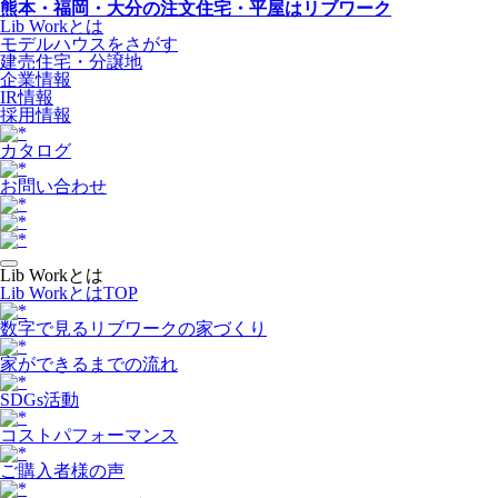
熊本・福岡・大分の注文住宅・平屋はリブワーク
Lib Workとは
モデルハウスをさがす
建売住宅・分譲地
企業情報
IR情報
採用情報
カタログ
お問い合わせ
Lib Workとは
Lib WorkとはTOP
数字で⾒るリブワークの家づくり
家ができるまでの流れ
SDGs活動
コストパフォーマンス
ご購入者様の声