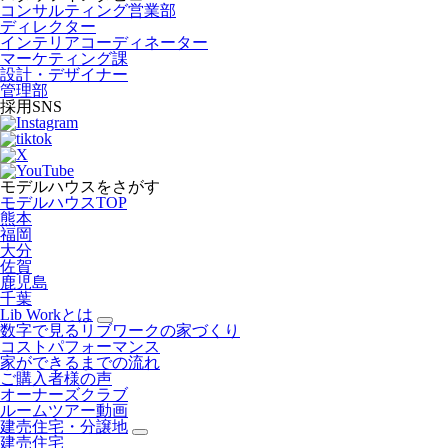
コンサルティング営業部
ディレクター
インテリアコーディネーター
マーケティング課
設計・デザイナー
管理部
採用SNS
モデルハウスをさがす
モデルハウスTOP
熊本
福岡
大分
佐賀
鹿児島
千葉
Lib Workとは
数字で見るリブワークの家づくり
コストパフォーマンス
家ができるまでの流れ
ご購入者様の声
オーナーズクラブ
ルームツアー動画
建売住宅・分譲地
建売住宅