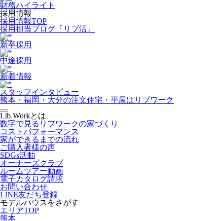
財務ハイライト
採用情報
採用情報TOP
採用担当ブログ『リブ活』
新卒採用
中途採用
新着情報
スタッフインタビュー
熊本・福岡・大分の注文住宅・平屋はリブワーク
Lib Workとは
数字で見るリブワークの家づくり
コストパフォーマンス
家ができるまでの流れ
ご購入者様の声
SDGs活動
オーナーズクラブ
ルームツアー動画
電子カタログ請求
お問い合わせ
LINE友だち登録
モデルハウスをさがす
エリアTOP
熊本