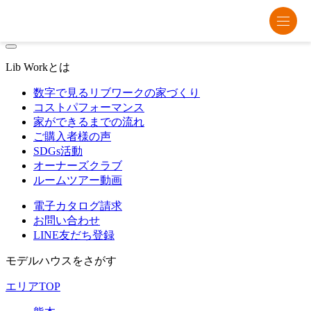
熊本・福岡・大分の注文住宅・平屋はリブワーク
Lib Workとは
数字で見るリブワークの家づくり
コストパフォーマンス
家ができるまでの流れ
ご購入者様の声
SDGs活動
オーナーズクラブ
ルームツアー動画
電子カタログ請求
お問い合わせ
LINE友だち登録
モデルハウスをさがす
エリアTOP