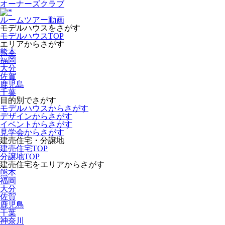
オーナーズクラブ
ルームツアー動画
モデルハウスをさがす
モデルハウスTOP
エリアからさがす
熊本
福岡
大分
佐賀
鹿児島
千葉
目的別でさがす
モデルハウスからさがす
デザインからさがす
イベントからさがす
見学会からさがす
建売住宅・分譲地
建売住宅TOP
分譲地TOP
建売住宅をエリアからさがす
熊本
福岡
大分
佐賀
鹿児島
千葉
神奈川