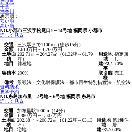
鹿児島
千葉
神奈川
表示順：
安い順
高い順
NO.小郡市三沢字松尾口1～14号地
福岡県 小郡市
詳しく見る
交通
三沢駅まで1100ｍ（徒歩15分）
金額
1,610万円～1,760万円
土地面
202.71㎡～204.27㎡（61.32坪～61.79
用途地
指定無
積
坪）
域
し
地目
雑種地
建ぺい
70%
率
容積率
200%
取引態
売主
様
備考
景観法・文化財保護法・都市再生特別措置法・航空法
資料請求
見学予約
NO.糸島加布里 2号地～6号地
福岡県 糸島市
詳しく見る
交通
加布里駅1000m（14分）
金額
1,380万円～1,507万円
土地面
202.38㎡～208.72㎡（61.22坪～63.13
用途地
第1種住
積
坪）
域
居
地目
宅地
建ぺい
60%