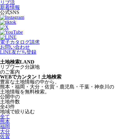
リブ活
新着情報
公式SNS
電子カタログ請求
お問い合わせ
LINE友だち登録
土地検索
LAND
リブワーク分譲地
のご案内
WEBでカンタン！土地検索
豊富な土地情報の中から、
熊本・福岡・大分・佐賀・鹿児島・千葉・神奈川の
土地情報を無料検索。
公開中の
土地件数
全
43
件
地域で絞り込む
全て
熊本
福岡
大分
佐賀