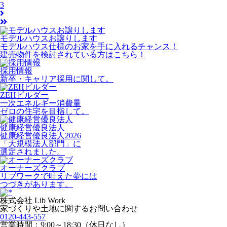
3
モデルハウスお譲りします
モデルハウス仕様のお家を手に入れるチャンス！
建売物件を検討されている方はこちら！
採用情報
新卒・キャリア採用に関して。
ZEHビルダー
一次エネルギー消費量
ゼロの住宅を目指して。
健康経営優良法人
健康経営優良法人2026
「大規模法人部門」に
選定されました。
オーナーズクラブ
リブワークで叶えた夢には
つづきがあります。
株式会社 Lib Work
家づくりや土地に関するお問い合わせ
0120-443-557
営業時間：9:00～18:30（休日なし）