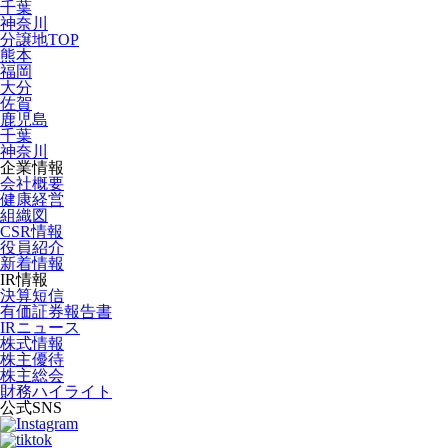
千葉
神奈川
分譲地TOP
熊本
福岡
大分
佐賀
鹿児島
千葉
神奈川
企業情報
会社概要
健康経営
組織図
CSR情報
役員紹介
新着情報
IR情報
決算短信
有価証券報告書
IRニュース
株式情報
株主優待
株主総会
財務ハイライト
公式SNS