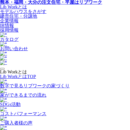
熊本・福岡・大分の注文住宅・平屋はリブワーク
Lib Workとは
モデルハウスをさがす
建売住宅・分譲地
企業情報
IR情報
採用情報
カタログ
お問い合わせ
Lib Workとは
Lib WorkとはTOP
数字で⾒るリブワークの家づくり
家ができるまでの流れ
SDGs活動
コストパフォーマンス
ご購入者様の声