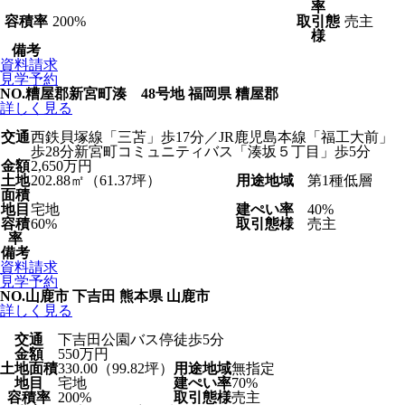
率
容積率
200%
取引態
売主
様
備考
資料請求
見学予約
NO.糟屋郡新宮町湊 48号地
福岡県 糟屋郡
詳しく見る
交通
西鉄貝塚線「三苫」歩17分／JR鹿児島本線「福工大前」
歩28分新宮町コミュニティバス「湊坂５丁目」歩5分
金額
2,650万円
土地
202.88㎡（61.37坪）
用途地域
第1種低層
面積
地目
宅地
建ぺい率
40%
容積
60%
取引態様
売主
率
備考
資料請求
見学予約
NO.山鹿市 下吉田
熊本県 山鹿市
詳しく見る
交通
下吉田公園バス停徒歩5分
金額
550万円
土地面積
330.00（99.82坪）
用途地域
無指定
地目
宅地
建ぺい率
70%
容積率
200%
取引態様
売主