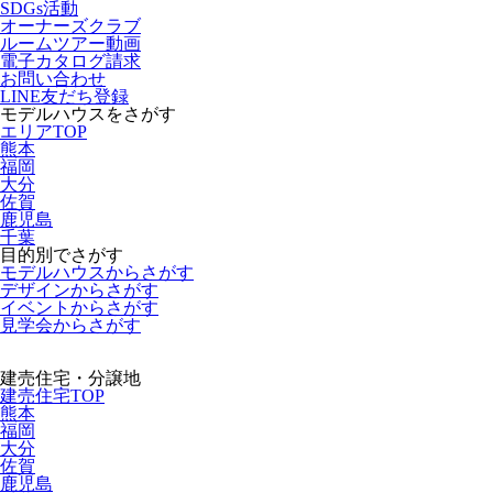
SDGs活動
オーナーズクラブ
ルームツアー動画
電子カタログ請求
お問い合わせ
LINE友だち登録
モデルハウスをさがす
エリアTOP
熊本
福岡
大分
佐賀
鹿児島
千葉
目的別でさがす
モデルハウスからさがす
デザインからさがす
イベントからさがす
見学会からさがす
建売住宅・分譲地
建売住宅TOP
熊本
福岡
大分
佐賀
鹿児島