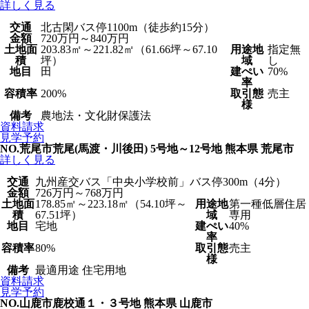
詳しく見る
交通
北古閑バス停1100m（徒歩約15分）
金額
720万円～840万円
土地面
203.83㎡～221.82㎡（61.66坪～67.10
用途地
指定無
積
坪）
域
し
地目
田
建ぺい
70%
率
容積率
200%
取引態
売主
様
備考
農地法・文化財保護法
資料請求
見学予約
NO.荒尾市荒尾(馬渡・川後田) 5号地～12号地
熊本県 荒尾市
詳しく見る
交通
九州産交バス「中央小学校前」バス停300m（4分）
金額
726万円～768万円
土地面
178.85㎡～223.18㎡（54.10坪～
用途地
第一種低層住居
積
67.51坪）
域
専用
地目
宅地
建ぺい
40%
率
容積率
80%
取引態
売主
様
備考
最適用途 住宅用地
資料請求
見学予約
NO.山鹿市鹿校通１・３号地
熊本県 山鹿市