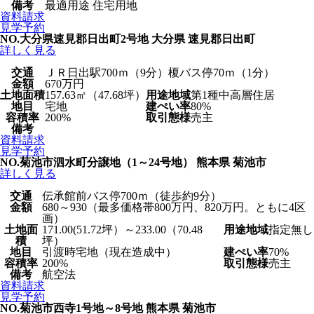
備考
最適用途 住宅用地
資料請求
見学予約
NO.大分県速見郡日出町2号地
大分県 速見郡日出町
詳しく見る
交通
ＪＲ日出駅700ｍ（9分）榎バス停70ｍ（1分）
金額
670万円
土地面積
157.63㎡（47.68坪）
用途地域
第1種中高層住居
地目
宅地
建ぺい率
80%
容積率
200%
取引態様
売主
備考
資料請求
見学予約
NO.菊池市泗水町分譲地（1～24号地）
熊本県 菊池市
詳しく見る
交通
伝承館前バス停700ｍ（徒歩約9分）
金額
680～930（最多価格帯800万円、820万円。ともに4区
画）
土地面
171.00(51.72坪）～233.00（70.48
用途地域
指定無し
積
坪）
地目
引渡時宅地（現在造成中）
建ぺい率
70%
容積率
200%
取引態様
売主
備考
航空法
資料請求
見学予約
NO.菊池市西寺1号地～8号地
熊本県 菊池市