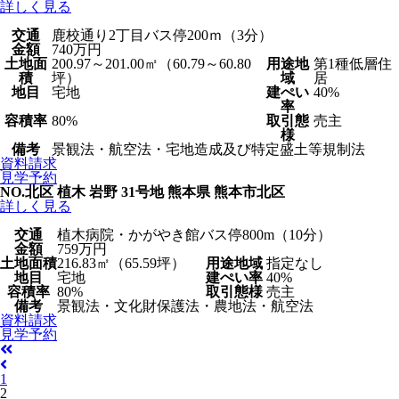
詳しく見る
交通
鹿校通り2丁目バス停200ｍ（3分）
金額
740万円
土地面
200.97～201.00㎡（60.79～60.80
用途地
第1種低層住
積
坪）
域
居
地目
宅地
建ぺい
40%
率
容積率
80%
取引態
売主
様
備考
景観法・航空法・宅地造成及び特定盛土等規制法
資料請求
見学予約
NO.北区 植木 岩野 31号地
熊本県 熊本市北区
詳しく見る
交通
植木病院・かがやき館バス停800m（10分）
金額
759万円
土地面積
216.83㎡（65.59坪）
用途地域
指定なし
地目
宅地
建ぺい率
40%
容積率
80%
取引態様
売主
備考
景観法・文化財保護法・農地法・航空法
資料請求
見学予約
1
2