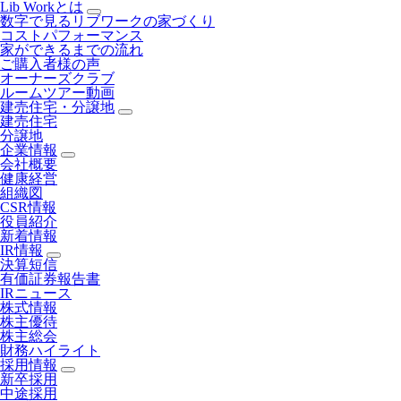
Lib Workとは
数字で見るリブワークの家づくり
コストパフォーマンス
家ができるまでの流れ
ご購入者様の声
オーナーズクラブ
ルームツアー動画
建売住宅・分譲地
建売住宅
分譲地
企業情報
会社概要
健康経営
組織図
CSR情報
役員紹介
新着情報
IR情報
決算短信
有価証券報告書
IRニュース
株式情報
株主優待
株主総会
財務ハイライト
採用情報
新卒採用
中途採用