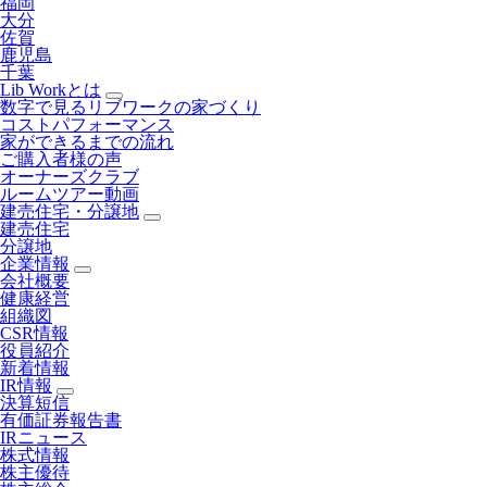
福岡
大分
佐賀
鹿児島
千葉
Lib Workとは
数字で見るリブワークの家づくり
コストパフォーマンス
家ができるまでの流れ
ご購入者様の声
オーナーズクラブ
ルームツアー動画
建売住宅・分譲地
建売住宅
分譲地
企業情報
会社概要
健康経営
組織図
CSR情報
役員紹介
新着情報
IR情報
決算短信
有価証券報告書
IRニュース
株式情報
株主優待