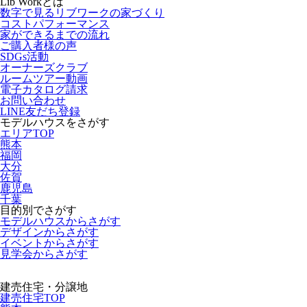
Lib Workとは
数字で見るリブワークの家づくり
コストパフォーマンス
家ができるまでの流れ
ご購入者様の声
SDGs活動
オーナーズクラブ
ルームツアー動画
電子カタログ請求
お問い合わせ
LINE友だち登録
モデルハウスをさがす
エリアTOP
熊本
福岡
大分
佐賀
鹿児島
千葉
目的別でさがす
モデルハウスからさがす
デザインからさがす
イベントからさがす
見学会からさがす
建売住宅・分譲地
建売住宅TOP