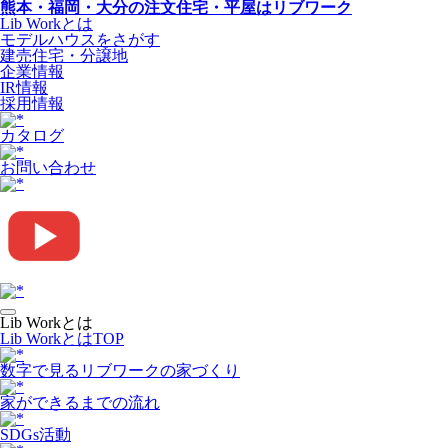
熊本・福岡・大分の注文住宅・平屋はリブワーク
Lib Workとは
モデルハウスをさがす
建売住宅・分譲地
企業情報
IR情報
採用情報
カタログ
お問い合わせ
Lib Workとは
Lib WorkとはTOP
数字で⾒るリブワークの家づくり
家ができるまでの流れ
SDGs活動