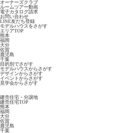
オーナーズクラブ
ルームツアー動画
電子カタログ請求
お問い合わせ
LINE友だち登録
モデルハウスをさがす
エリアTOP
熊本
福岡
大分
佐賀
鹿児島
千葉
目的別でさがす
モデルハウスからさがす
デザインからさがす
イベントからさがす
見学会からさがす
建売住宅・分譲地
建売住宅TOP
熊本
福岡
大分
佐賀
鹿児島
千葉