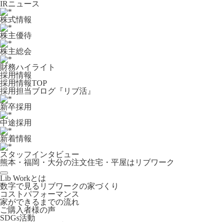
IRニュース
株式情報
株主優待
株主総会
財務ハイライト
採用情報
採用情報TOP
採用担当ブログ『リブ活』
新卒採用
中途採用
新着情報
スタッフインタビュー
熊本・福岡・大分の注文住宅・平屋はリブワーク
Lib Workとは
数字で見るリブワークの家づくり
コストパフォーマンス
家ができるまでの流れ
ご購入者様の声
SDGs活動