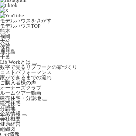
モデルハウスをさがす
モデルハウスTOP
熊本
福岡
大分
佐賀
鹿児島
千葉
Lib Workとは
数字で見るリブワークの家づくり
コストパフォーマンス
家ができるまでの流れ
ご購入者様の声
オーナーズクラブ
ルームツアー動画
建売住宅・分譲地
建売住宅
分譲地
企業情報
会社概要
健康経営
組織図
CSR情報