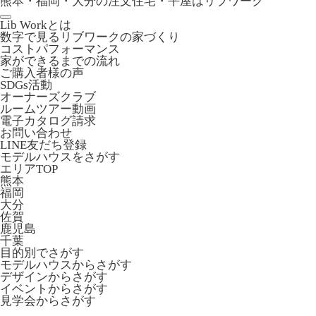
熊本・福岡・大分の注文住宅・平屋はリブワーク
Lib Workとは
数字で見るリブワークの家づくり
コストパフォーマンス
家ができるまでの流れ
ご購入者様の声
SDGs活動
オーナーズクラブ
ルームツアー動画
電子カタログ請求
お問い合わせ
LINE友だち登録
モデルハウスをさがす
エリアTOP
熊本
福岡
大分
佐賀
鹿児島
千葉
目的別でさがす
モデルハウスからさがす
デザインからさがす
イベントからさがす
見学会からさがす