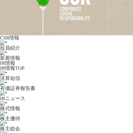
CSR情報
役員紹介
新着情報
IR情報
IR情報TOP
決算短信
有価証券報告書
IRニュース
株式情報
株主優待
株主総会