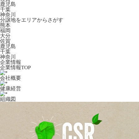
鹿児島
千葉
神奈川
分譲地をエリアからさがす
熊本
福岡
大分
佐賀
鹿児島
千葉
神奈川
企業情報
企業情報TOP
会社概要
健康経営
組織図