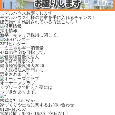
モデルハウスお譲りします
モデルハウス仕様のお家を手に入れるチャンス！
建売物件を検討されている方はこちら！
採用情報
新卒・キャリア採用に関して。
ZEHビルダー
一次エネルギー消費量
ゼロの住宅を目指して。
健康経営優良法人
健康経営優良法人2026
「大規模法人部門」に
選定されました。
オーナーズクラブ
リブワークで叶えた夢には
つづきがあります。
株式会社 Lib Work
家づくりや土地に関するお問い合わせ
0120-443-557
営業時間：9:00～18:30（休日なし）