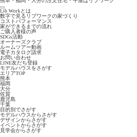
熊本・福岡・大分の注文住宅・平屋はリブワーク
Lib Workとは
数字で見るリブワークの家づくり
コストパフォーマンス
家ができるまでの流れ
ご購入者様の声
SDGs活動
オーナーズクラブ
ルームツアー動画
電子カタログ請求
お問い合わせ
LINE友だち登録
モデルハウスをさがす
エリアTOP
熊本
福岡
大分
佐賀
鹿児島
千葉
目的別でさがす
モデルハウスからさがす
デザインからさがす
イベントからさがす
見学会からさがす