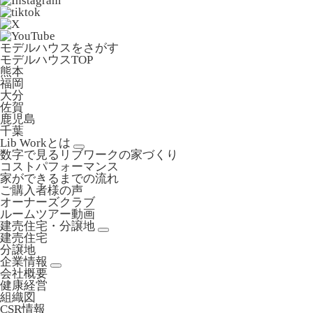
モデルハウスをさがす
モデルハウスTOP
熊本
福岡
大分
佐賀
鹿児島
千葉
Lib Workとは
数字で見るリブワークの家づくり
コストパフォーマンス
家ができるまでの流れ
ご購入者様の声
オーナーズクラブ
ルームツアー動画
建売住宅・分譲地
建売住宅
分譲地
企業情報
会社概要
健康経営
組織図
CSR情報