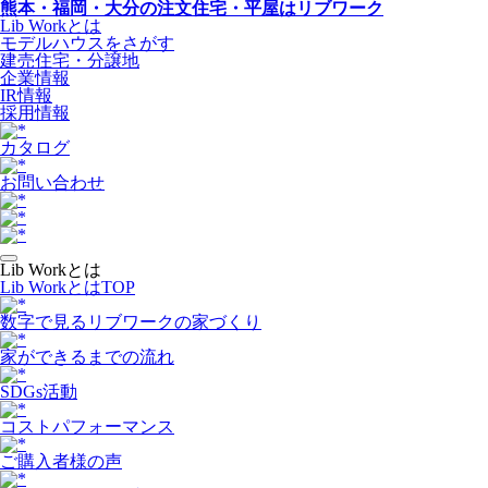
熊本・福岡・大分の注文住宅・平屋はリブワーク
Lib Workとは
モデルハウスをさがす
建売住宅・分譲地
企業情報
IR情報
採用情報
カタログ
お問い合わせ
Lib Workとは
Lib WorkとはTOP
数字で⾒るリブワークの家づくり
家ができるまでの流れ
SDGs活動
コストパフォーマンス
ご購入者様の声