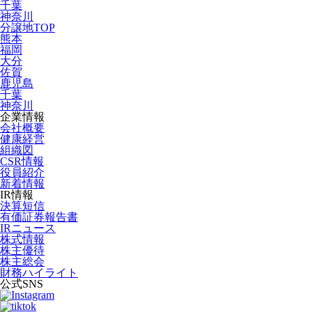
千葉
神奈川
分譲地TOP
熊本
福岡
大分
佐賀
鹿児島
千葉
神奈川
企業情報
会社概要
健康経営
組織図
CSR情報
役員紹介
新着情報
IR情報
決算短信
有価証券報告書
IRニュース
株式情報
株主優待
株主総会
財務ハイライト
公式SNS