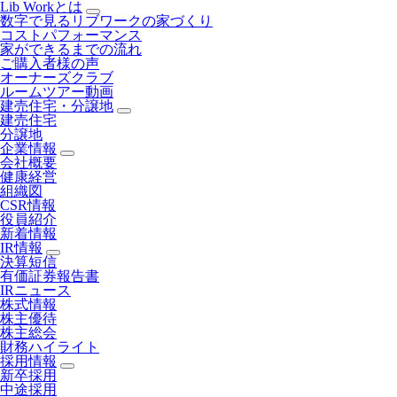
Lib Workとは
数字で見るリブワークの家づくり
コストパフォーマンス
家ができるまでの流れ
ご購入者様の声
オーナーズクラブ
ルームツアー動画
建売住宅・分譲地
建売住宅
分譲地
企業情報
会社概要
健康経営
組織図
CSR情報
役員紹介
新着情報
IR情報
決算短信
有価証券報告書
IRニュース
株式情報
株主優待
株主総会
財務ハイライト
採用情報
新卒採用
中途採用