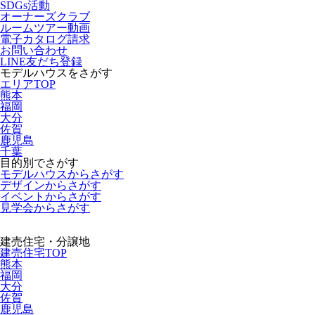
SDGs活動
オーナーズクラブ
ルームツアー動画
電子カタログ請求
お問い合わせ
LINE友だち登録
モデルハウスをさがす
エリアTOP
熊本
福岡
大分
佐賀
鹿児島
千葉
目的別でさがす
モデルハウスからさがす
デザインからさがす
イベントからさがす
見学会からさがす
建売住宅・分譲地
建売住宅TOP
熊本
福岡
大分
佐賀
鹿児島