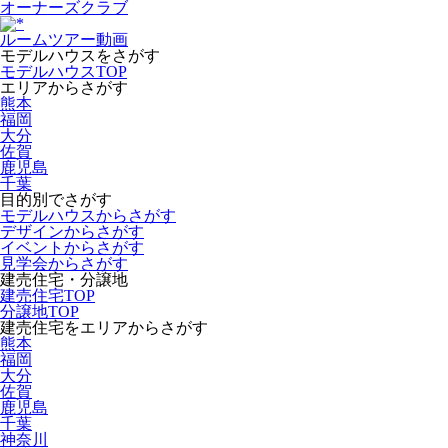
オーナーズクラブ
ルームツアー動画
モデルハウスをさがす
モデルハウスTOP
エリアからさがす
熊本
福岡
大分
佐賀
鹿児島
千葉
目的別でさがす
モデルハウスからさがす
デザインからさがす
イベントからさがす
見学会からさがす
建売住宅・分譲地
建売住宅TOP
分譲地TOP
建売住宅をエリアからさがす
熊本
福岡
大分
佐賀
鹿児島
千葉
神奈川