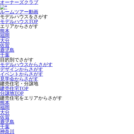
オーナーズクラブ
ルームツアー動画
モデルハウスをさがす
モデルハウスTOP
エリアからさがす
熊本
福岡
大分
佐賀
鹿児島
千葉
目的別でさがす
モデルハウスからさがす
デザインからさがす
イベントからさがす
見学会からさがす
建売住宅・分譲地
建売住宅TOP
分譲地TOP
建売住宅をエリアからさがす
熊本
福岡
大分
佐賀
鹿児島
千葉
神奈川