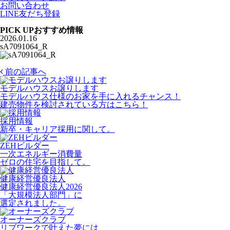
お問い合わせ
LINE友だち登録
PICK UP
おすすめ情報
2026.01.16
sA7091064_R
前の記事へ
モデルハウスお譲りします
モデルハウス仕様のお家を手に入れるチャンス！
建売物件を検討されている方はこちら！
採用情報
新卒・キャリア採用に関して。
ZEHビルダー
一次エネルギー消費量
ゼロの住宅を目指して。
健康経営優良法人
健康経営優良法人2026
「大規模法人部門」に
選定されました。
オーナーズクラブ
リブワークで叶えた夢には