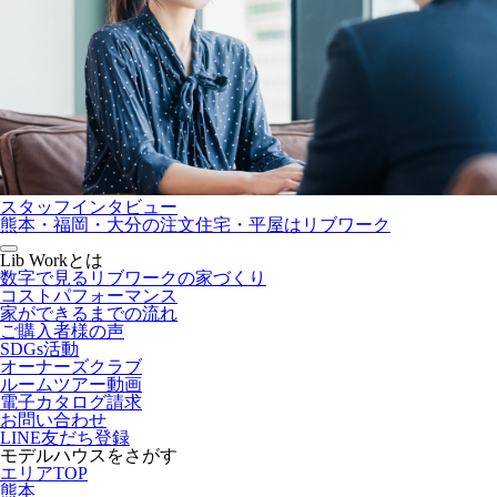
スタッフインタビュー
熊本・福岡・大分の注文住宅・平屋はリブワーク
Lib Workとは
数字で見るリブワークの家づくり
コストパフォーマンス
家ができるまでの流れ
ご購入者様の声
SDGs活動
オーナーズクラブ
ルームツアー動画
電子カタログ請求
お問い合わせ
LINE友だち登録
モデルハウスをさがす
エリアTOP
熊本