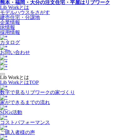
熊本・福岡・大分の注文住宅・平屋はリブワーク
Lib Workとは
モデルハウスをさがす
建売住宅・分譲地
企業情報
IR情報
採用情報
カタログ
お問い合わせ
Lib Workとは
Lib WorkとはTOP
数字で⾒るリブワークの家づくり
家ができるまでの流れ
SDGs活動
コストパフォーマンス
ご購入者様の声