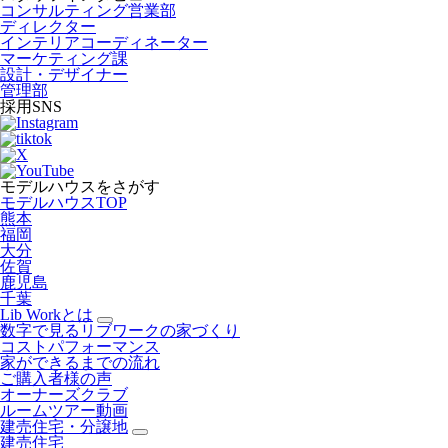
コンサルティング営業部
ディレクター
インテリアコーディネーター
マーケティング課
設計・デザイナー
管理部
採用SNS
モデルハウスをさがす
モデルハウスTOP
熊本
福岡
大分
佐賀
鹿児島
千葉
Lib Workとは
数字で見るリブワークの家づくり
コストパフォーマンス
家ができるまでの流れ
ご購入者様の声
オーナーズクラブ
ルームツアー動画
建売住宅・分譲地
建売住宅