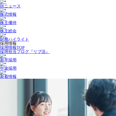
IRニュース
株式情報
株主優待
株主総会
財務ハイライト
採用情報
採用情報TOP
採用担当ブログ『リブ活』
新卒採用
中途採用
新着情報