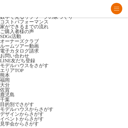
熊本・福岡・大分の注文住宅・平屋はリブワーク
Lib Workとは
数字で見るリブワークの家づくり
コストパフォーマンス
家ができるまでの流れ
ご購入者様の声
SDGs活動
オーナーズクラブ
ルームツアー動画
電子カタログ請求
お問い合わせ
LINE友だち登録
モデルハウスをさがす
エリアTOP
熊本
福岡
大分
佐賀
鹿児島
千葉
目的別でさがす
モデルハウスからさがす
デザインからさがす
イベントからさがす
見学会からさがす