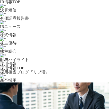
IR情報TOP
決算短信
有価証券報告書
IRニュース
株式情報
株主優待
株主総会
財務ハイライト
採用情報
採用情報TOP
採用担当ブログ『リブ活』
新卒採用