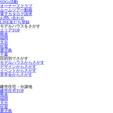
SDGs活動
オーナーズクラブ
ルームツアー動画
電子カタログ請求
お問い合わせ
LINE友だち登録
モデルハウスをさがす
エリアTOP
熊本
福岡
大分
佐賀
鹿児島
千葉
目的別でさがす
モデルハウスからさがす
デザインからさがす
イベントからさがす
見学会からさがす
建売住宅・分譲地
建売住宅TOP
熊本
福岡
大分
佐賀
鹿児島