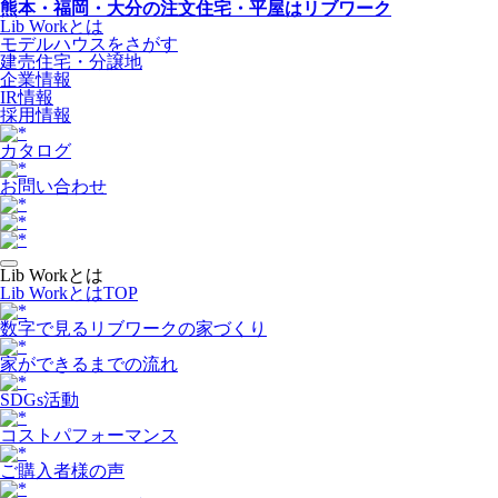
熊本・福岡・大分の注文住宅・平屋はリブワーク
Lib Workとは
モデルハウスをさがす
建売住宅・分譲地
企業情報
IR情報
採用情報
カタログ
お問い合わせ
Lib Workとは
Lib WorkとはTOP
数字で⾒るリブワークの家づくり
家ができるまでの流れ
SDGs活動
コストパフォーマンス
ご購入者様の声