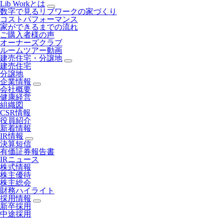
Lib Workとは
数字で見るリブワークの家づくり
コストパフォーマンス
家ができるまでの流れ
ご購入者様の声
オーナーズクラブ
ルームツアー動画
建売住宅・分譲地
建売住宅
分譲地
企業情報
会社概要
健康経営
組織図
CSR情報
役員紹介
新着情報
IR情報
決算短信
有価証券報告書
IRニュース
株式情報
株主優待
株主総会
財務ハイライト
採用情報
新卒採用
中途採用