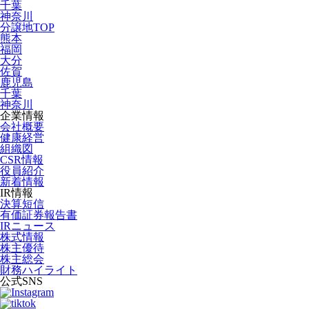
千葉
神奈川
分譲地TOP
熊本
福岡
大分
佐賀
鹿児島
千葉
神奈川
企業情報
会社概要
健康経営
組織図
CSR情報
役員紹介
新着情報
IR情報
決算短信
有価証券報告書
IRニュース
株式情報
株主優待
株主総会
財務ハイライト
公式SNS