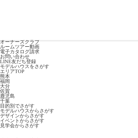
熊本・福岡・大分の注文住宅・平屋はリブワーク
Lib Workとは
数字で見るリブワークの家づくり
コストパフォーマンス
家ができるまでの流れ
ご購入者様の声
SDGs活動
オーナーズクラブ
ルームツアー動画
電子カタログ請求
お問い合わせ
LINE友だち登録
モデルハウスをさがす
エリアTOP
熊本
福岡
大分
佐賀
鹿児島
千葉
目的別でさがす
モデルハウスからさがす
デザインからさがす
イベントからさがす
見学会からさがす