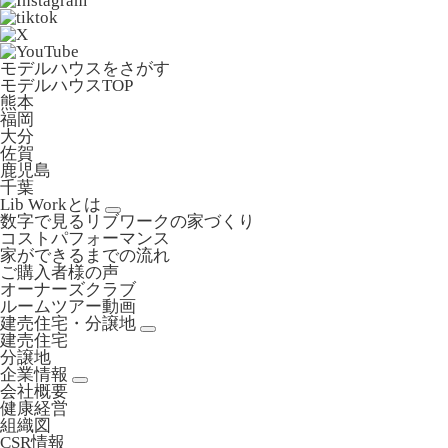
モデルハウスをさがす
モデルハウスTOP
熊本
福岡
大分
佐賀
鹿児島
千葉
Lib Workとは
数字で見るリブワークの家づくり
コストパフォーマンス
家ができるまでの流れ
ご購入者様の声
オーナーズクラブ
ルームツアー動画
建売住宅・分譲地
建売住宅
分譲地
企業情報
会社概要
健康経営
組織図
CSR情報