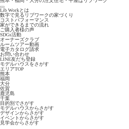
熊本・福岡・大分の注文住宅・平屋はリブワーク
Lib Workとは
数字で見るリブワークの家づくり
コストパフォーマンス
家ができるまでの流れ
ご購入者様の声
SDGs活動
オーナーズクラブ
ルームツアー動画
電子カタログ請求
お問い合わせ
LINE友だち登録
モデルハウスをさがす
エリアTOP
熊本
福岡
大分
佐賀
鹿児島
千葉
目的別でさがす
モデルハウスからさがす
デザインからさがす
イベントからさがす
見学会からさがす