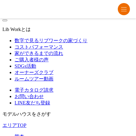
熊本・福岡・大分の注文住宅・平屋はリブワーク
Lib Workとは
数字で見るリブワークの家づくり
コストパフォーマンス
家ができるまでの流れ
ご購入者様の声
SDGs活動
オーナーズクラブ
ルームツアー動画
電子カタログ請求
お問い合わせ
LINE友だち登録
モデルハウスをさがす
エリアTOP