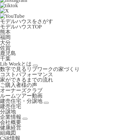
モデルハウスをさがす
モデルハウスTOP
熊本
福岡
大分
佐賀
鹿児島
千葉
Lib Workとは
数字で見るリブワークの家づくり
コストパフォーマンス
家ができるまでの流れ
ご購入者様の声
オーナーズクラブ
ルームツアー動画
建売住宅・分譲地
建売住宅
分譲地
企業情報
会社概要
健康経営
組織図
CSR情報