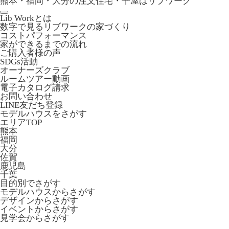
熊本・福岡・大分の注文住宅・平屋はリブワーク
Lib Workとは
数字で見るリブワークの家づくり
コストパフォーマンス
家ができるまでの流れ
ご購入者様の声
SDGs活動
オーナーズクラブ
ルームツアー動画
電子カタログ請求
お問い合わせ
LINE友だち登録
モデルハウスをさがす
エリアTOP
熊本
福岡
大分
佐賀
鹿児島
千葉
目的別でさがす
モデルハウスからさがす
デザインからさがす
イベントからさがす
見学会からさがす