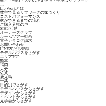
熊本・福岡・大分の注文住宅・平屋はリブワーク
Lib Workとは
数字で見るリブワークの家づくり
コストパフォーマンス
家ができるまでの流れ
ご購入者様の声
SDGs活動
オーナーズクラブ
ルームツアー動画
電子カタログ請求
お問い合わせ
LINE友だち登録
モデルハウスをさがす
エリアTOP
熊本
福岡
大分
佐賀
鹿児島
千葉
目的別でさがす
モデルハウスからさがす
デザインからさがす
イベントからさがす
見学会からさがす