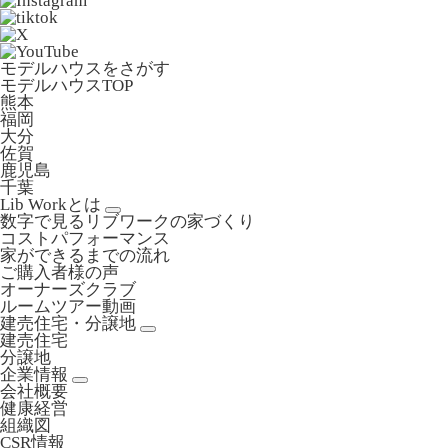
モデルハウスをさがす
モデルハウスTOP
熊本
福岡
大分
佐賀
鹿児島
千葉
Lib Workとは
数字で見るリブワークの家づくり
コストパフォーマンス
家ができるまでの流れ
ご購入者様の声
オーナーズクラブ
ルームツアー動画
建売住宅・分譲地
建売住宅
分譲地
企業情報
会社概要
健康経営
組織図
CSR情報