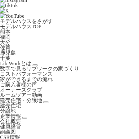
モデルハウスをさがす
モデルハウスTOP
熊本
福岡
大分
佐賀
鹿児島
千葉
Lib Workとは
数字で見るリブワークの家づくり
コストパフォーマンス
家ができるまでの流れ
ご購入者様の声
オーナーズクラブ
ルームツアー動画
建売住宅・分譲地
建売住宅
分譲地
企業情報
会社概要
健康経営
組織図
CSR情報