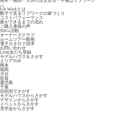
熊本・福岡・大分の注文住宅・平屋はリブワーク
Lib Workとは
数字で見るリブワークの家づくり
コストパフォーマンス
家ができるまでの流れ
ご購入者様の声
SDGs活動
オーナーズクラブ
ルームツアー動画
電子カタログ請求
お問い合わせ
LINE友だち登録
モデルハウスをさがす
エリアTOP
熊本
福岡
大分
佐賀
鹿児島
千葉
目的別でさがす
モデルハウスからさがす
デザインからさがす
イベントからさがす
見学会からさがす