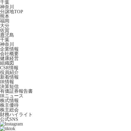
千葉
神奈川
分譲地TOP
熊本
福岡
大分
佐賀
鹿児島
千葉
神奈川
企業情報
会社概要
健康経営
組織図
CSR情報
役員紹介
新着情報
IR情報
決算短信
有価証券報告書
IRニュース
株式情報
株主優待
株主総会
財務ハイライト
公式SNS