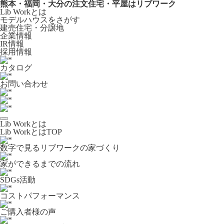
熊本・福岡・大分の注文住宅・平屋はリブワーク
Lib Workとは
モデルハウスをさがす
建売住宅・分譲地
企業情報
IR情報
採用情報
カタログ
お問い合わせ
Lib Workとは
Lib WorkとはTOP
数字で⾒るリブワークの家づくり
家ができるまでの流れ
SDGs活動
コストパフォーマンス
ご購入者様の声