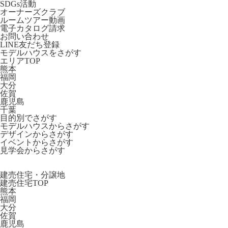
SDGs活動
オーナーズクラブ
ルームツアー動画
電子カタログ請求
お問い合わせ
LINE友だち登録
モデルハウスをさがす
エリアTOP
熊本
福岡
大分
佐賀
鹿児島
千葉
目的別でさがす
モデルハウスからさがす
デザインからさがす
イベントからさがす
見学会からさがす
建売住宅・分譲地
建売住宅TOP
熊本
福岡
大分
佐賀
鹿児島