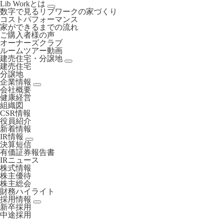
Lib Workとは
数字で見るリブワークの家づくり
コストパフォーマンス
家ができるまでの流れ
ご購入者様の声
オーナーズクラブ
ルームツアー動画
建売住宅・分譲地
建売住宅
分譲地
企業情報
会社概要
健康経営
組織図
CSR情報
役員紹介
新着情報
IR情報
決算短信
有価証券報告書
IRニュース
株式情報
株主優待
株主総会
財務ハイライト
採用情報
新卒採用
中途採用