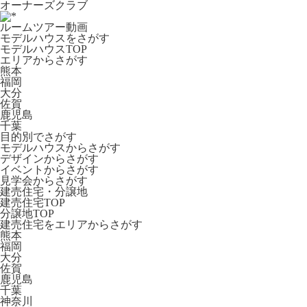
オーナーズクラブ
ルームツアー動画
モデルハウスをさがす
モデルハウスTOP
エリアからさがす
熊本
福岡
大分
佐賀
鹿児島
千葉
目的別でさがす
モデルハウスからさがす
デザインからさがす
イベントからさがす
見学会からさがす
建売住宅・分譲地
建売住宅TOP
分譲地TOP
建売住宅をエリアからさがす
熊本
福岡
大分
佐賀
鹿児島
千葉
神奈川