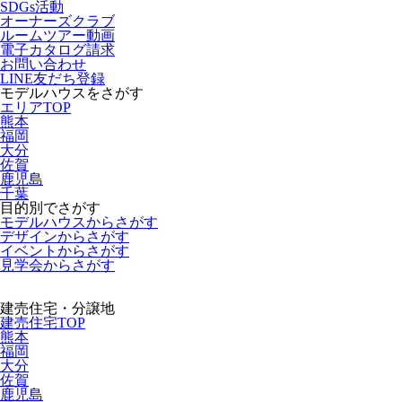
SDGs活動
オーナーズクラブ
ルームツアー動画
電子カタログ請求
お問い合わせ
LINE友だち登録
モデルハウスをさがす
エリアTOP
熊本
福岡
大分
佐賀
鹿児島
千葉
目的別でさがす
モデルハウスからさがす
デザインからさがす
イベントからさがす
見学会からさがす
建売住宅・分譲地
建売住宅TOP
熊本
福岡
大分
佐賀
鹿児島