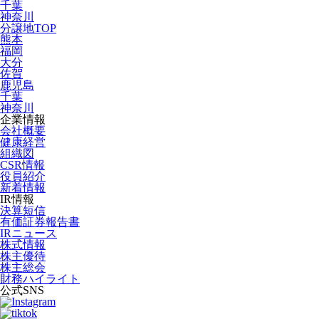
千葉
神奈川
分譲地TOP
熊本
福岡
大分
佐賀
鹿児島
千葉
神奈川
企業情報
会社概要
健康経営
組織図
CSR情報
役員紹介
新着情報
IR情報
決算短信
有価証券報告書
IRニュース
株式情報
株主優待
株主総会
財務ハイライト
公式SNS