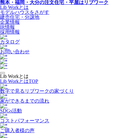
熊本・福岡・大分の注文住宅・平屋はリブワーク
Lib Workとは
モデルハウスをさがす
建売住宅・分譲地
企業情報
IR情報
採用情報
カタログ
お問い合わせ
Lib Workとは
Lib WorkとはTOP
数字で⾒るリブワークの家づくり
家ができるまでの流れ
SDGs活動
コストパフォーマンス
ご購入者様の声