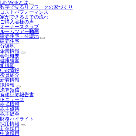
Lib Workとは
数字で見るリブワークの家づくり
コストパフォーマンス
家ができるまでの流れ
ご購入者様の声
オーナーズクラブ
ルームツアー動画
建売住宅・分譲地
建売住宅
分譲地
企業情報
会社概要
健康経営
組織図
CSR情報
役員紹介
新着情報
IR情報
決算短信
有価証券報告書
IRニュース
株式情報
株主優待
株主総会
財務ハイライト
採用情報
新卒採用
中途採用