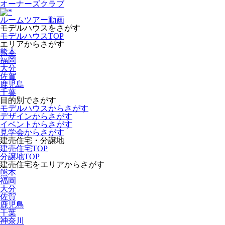
オーナーズクラブ
ルームツアー動画
モデルハウスをさがす
モデルハウスTOP
エリアからさがす
熊本
福岡
大分
佐賀
鹿児島
千葉
目的別でさがす
モデルハウスからさがす
デザインからさがす
イベントからさがす
見学会からさがす
建売住宅・分譲地
建売住宅TOP
分譲地TOP
建売住宅をエリアからさがす
熊本
福岡
大分
佐賀
鹿児島
千葉
神奈川