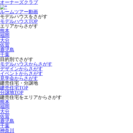
オーナーズクラブ
ルームツアー動画
モデルハウスをさがす
モデルハウスTOP
エリアからさがす
熊本
福岡
大分
佐賀
鹿児島
千葉
目的別でさがす
モデルハウスからさがす
デザインからさがす
イベントからさがす
見学会からさがす
建売住宅・分譲地
建売住宅TOP
分譲地TOP
建売住宅をエリアからさがす
熊本
福岡
大分
佐賀
鹿児島
千葉
神奈川