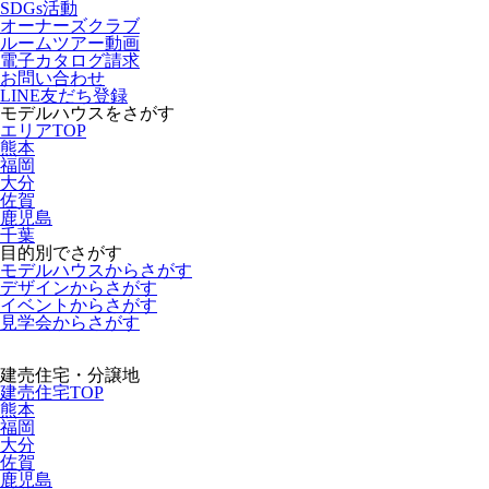
SDGs活動
オーナーズクラブ
ルームツアー動画
電子カタログ請求
お問い合わせ
LINE友だち登録
モデルハウスをさがす
エリアTOP
熊本
福岡
大分
佐賀
鹿児島
千葉
目的別でさがす
モデルハウスからさがす
デザインからさがす
イベントからさがす
見学会からさがす
建売住宅・分譲地
建売住宅TOP
熊本
福岡
大分
佐賀
鹿児島