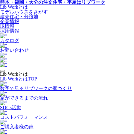
熊本・福岡・大分の注文住宅・平屋はリブワーク
Lib Workとは
モデルハウスをさがす
建売住宅・分譲地
企業情報
IR情報
採用情報
カタログ
お問い合わせ
Lib Workとは
Lib WorkとはTOP
数字で⾒るリブワークの家づくり
家ができるまでの流れ
SDGs活動
コストパフォーマンス
ご購入者様の声