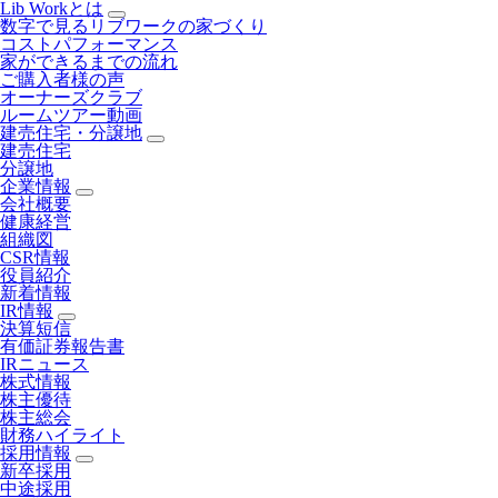
Lib Workとは
数字で見るリブワークの家づくり
コストパフォーマンス
家ができるまでの流れ
ご購入者様の声
オーナーズクラブ
ルームツアー動画
建売住宅・分譲地
建売住宅
分譲地
企業情報
会社概要
健康経営
組織図
CSR情報
役員紹介
新着情報
IR情報
決算短信
有価証券報告書
IRニュース
株式情報
株主優待
株主総会
財務ハイライト
採用情報
新卒採用
中途採用