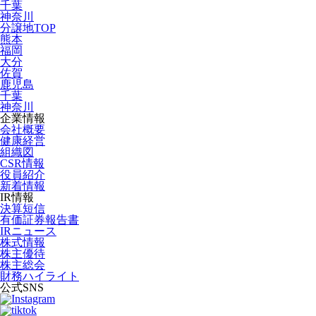
千葉
神奈川
分譲地TOP
熊本
福岡
大分
佐賀
鹿児島
千葉
神奈川
企業情報
会社概要
健康経営
組織図
CSR情報
役員紹介
新着情報
IR情報
決算短信
有価証券報告書
IRニュース
株式情報
株主優待
株主総会
財務ハイライト
公式SNS