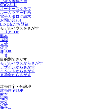
ご購入者様の声
SDGs活動
オーナーズクラブ
ルームツアー動画
電子カタログ請求
お問い合わせ
LINE友だち登録
モデルハウスをさがす
エリアTOP
熊本
福岡
大分
佐賀
鹿児島
千葉
目的別でさがす
モデルハウスからさがす
デザインからさがす
イベントからさがす
見学会からさがす
建売住宅・分譲地
建売住宅TOP
熊本
福岡
大分
佐賀