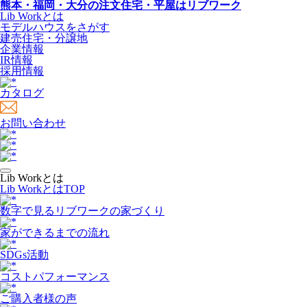
熊本・福岡・大分の注文住宅・平屋はリブワーク
Lib Workとは
モデルハウスをさがす
建売住宅・分譲地
企業情報
IR情報
採用情報
カタログ
お問い合わせ
Lib Workとは
Lib WorkとはTOP
数字で⾒るリブワークの家づくり
家ができるまでの流れ
SDGs活動
コストパフォーマンス
ご購入者様の声