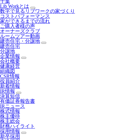
千葉
Lib Workとは
数字で見るリブワークの家づくり
コストパフォーマンス
家ができるまでの流れ
ご購入者様の声
オーナーズクラブ
ルームツアー動画
建売住宅・分譲地
建売住宅
分譲地
企業情報
会社概要
健康経営
組織図
CSR情報
役員紹介
新着情報
IR情報
決算短信
有価証券報告書
IRニュース
株式情報
株主優待
株主総会
財務ハイライト
採用情報
新卒採用