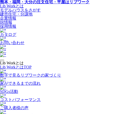
熊本・福岡・大分の注文住宅・平屋はリブワーク
Lib Workとは
モデルハウスをさがす
建売住宅・分譲地
企業情報
IR情報
採用情報
カタログ
お問い合わせ
Lib Workとは
Lib WorkとはTOP
数字で⾒るリブワークの家づくり
家ができるまでの流れ
SDGs活動
コストパフォーマンス
ご購入者様の声