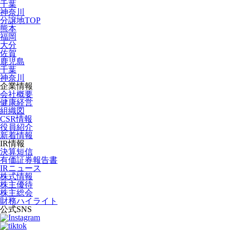
千葉
神奈川
分譲地TOP
熊本
福岡
大分
佐賀
鹿児島
千葉
神奈川
企業情報
会社概要
健康経営
組織図
CSR情報
役員紹介
新着情報
IR情報
決算短信
有価証券報告書
IRニュース
株式情報
株主優待
株主総会
財務ハイライト
公式SNS