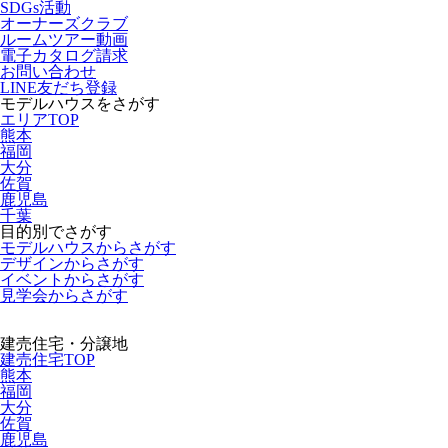
SDGs活動
オーナーズクラブ
ルームツアー動画
電子カタログ請求
お問い合わせ
LINE友だち登録
モデルハウスをさがす
エリアTOP
熊本
福岡
大分
佐賀
鹿児島
千葉
目的別でさがす
モデルハウスからさがす
デザインからさがす
イベントからさがす
見学会からさがす
建売住宅・分譲地
建売住宅TOP
熊本
福岡
大分
佐賀
鹿児島