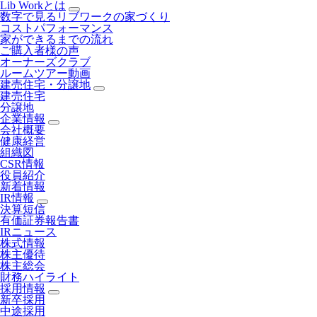
Lib Workとは
数字で見るリブワークの家づくり
コストパフォーマンス
家ができるまでの流れ
ご購入者様の声
オーナーズクラブ
ルームツアー動画
建売住宅・分譲地
建売住宅
分譲地
企業情報
会社概要
健康経営
組織図
CSR情報
役員紹介
新着情報
IR情報
決算短信
有価証券報告書
IRニュース
株式情報
株主優待
株主総会
財務ハイライト
採用情報
新卒採用
中途採用