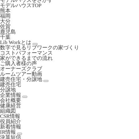
モデルハウスをさがす
モデルハウスTOP
熊本
福岡
大分
佐賀
鹿児島
千葉
Lib Workとは
数字で見るリブワークの家づくり
コストパフォーマンス
家ができるまでの流れ
ご購入者様の声
オーナーズクラブ
ルームツアー動画
建売住宅・分譲地
建売住宅
分譲地
企業情報
会社概要
健康経営
組織図
CSR情報
役員紹介
新着情報
IR情報
決算短信